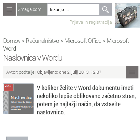
Zmaga.com
Računalništvo
Prijava in registracija
Jeziki
Recepti
Domov
>
Računalništvo
>
Microsoft Office
>
Microsoft
Word
Naredi sam
Naslovnica v Wordu
Forum
Avtor:
podtalje
| Objavljeno: dne 2. julij 2013, 12:07
Preverjanje znanja
V kolikor želite v Word dokumentu imeti
nekoliko lepše oblikovano začetno stran,
Sv
Sveže teme na forumu
potem je najlažji način, da vstavite
naslovnico.
Po
Povezave
Čl
Članki
So
Objavljanje vsebin