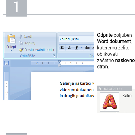
1
In
Informacije o nas
Odprite
poljuben
Word dokument
,
kateremu želite
oblikovati
začetno
naslovno
stran
.
Priporočamo
Kako
spremeniti velike
črke v male
V Wordu lahko izbrano
besedilo hitro