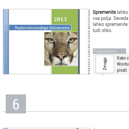
Spremenite
lahko
vsa polja. Seveda
lahko spremenite
tudi sliko.
Priporočamo
Kako v
Wordu
pisati
navpično
Spoznali bomo način,
kako v Wordu s pomočjo
tabele nastavimo smer
besedila oz. kako lahko
6
tekst pišemo navpično.