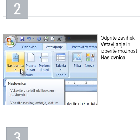
2
spremenimo, da bo
sestavljeno samo iz
velikih ali samo malih
črk.
Odprite zavihek
Vstavljanje
in
izberite možnost
Naslovnica
.
3