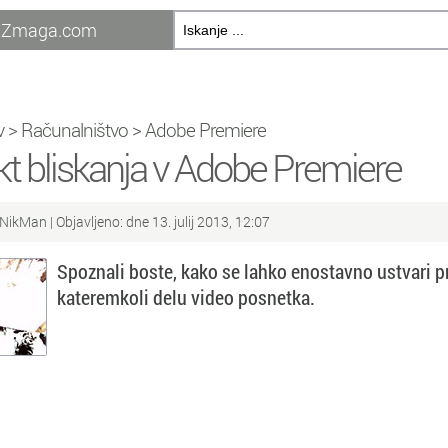
Zmaga.com
v
>
Računalništvo
>
Adobe Premiere
kt bliskanja v Adobe Premiere
NikMan
| Objavljeno: dne 13. julij 2013, 12:07
Spoznali boste, kako se lahko enostavno ustvari pri
kateremkoli delu video posnetka.