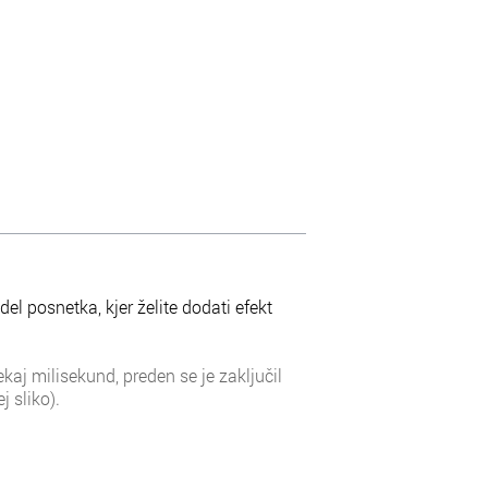
el posnetka, kjer želite dodati efekt
kaj milisekund, preden se je zaključil
j sliko).