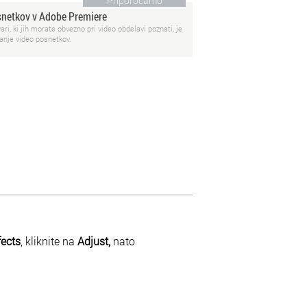
Priporočamo
snetkov v Adobe Premiere
ari, ki jih morate obvezno pri video obdelavi poznati, je
anje video posnetkov.
fects
, kliknite na
Adjust,
nato