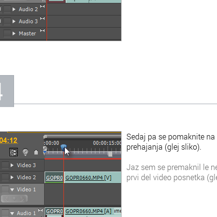
4
Sedaj pa se pomaknite na d
prehajanja (glej sliko).
Jaz sem se premaknil le ne
prvi del video posnetka (gle