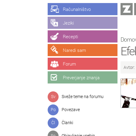
Računalništvo
Jeziki
Recepti
Domo
Efe
Naredi sam
Forum
Avtor:
Preverjanje znanja
Sv
Sveže teme na forumu
Po
Povezave
Čl
Članki
So
Objavljanje vsebin