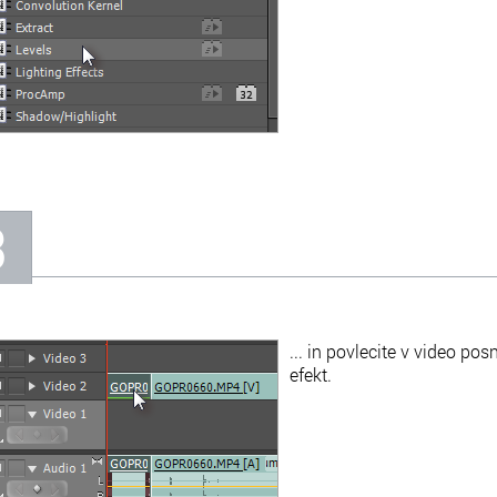
3
... in povlecite v video pos
efekt.