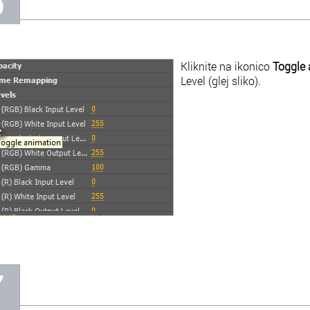
6
Kliknite na ikonico
Toggle 
Level (glej sliko).
7