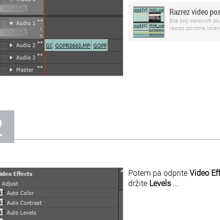
Razrez video po
Ena bolj osnovnih stv
razrez oziroma ločev
2
Potem pa odprite
Video Ef
držite
Levels
...