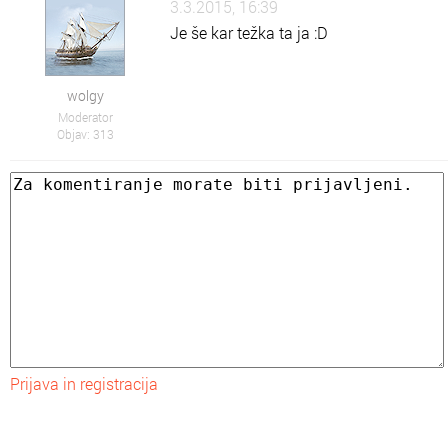
3.3.2015, 16:39
Je še kar težka ta ja :D
wolgy
Moderator
Objav: 313
Prijava in registracija