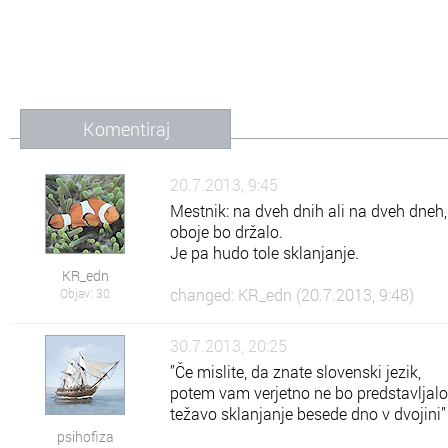
Komentiraj
20.7.2013, 9:45
Mestnik: na dveh dnih ali na dveh dneh,
oboje bo držalo.
Je pa hudo tole sklanjanje.
KR_edn
changed: KR_edn (20.7.2013, 9:48)
Objav: 30
30.7.2013, 20:25
”Če mislite, da znate slovenski jezik,
potem vam verjetno ne bo predstavljalo
težavo sklanjanje besede dno v dvojini”
psihofiza