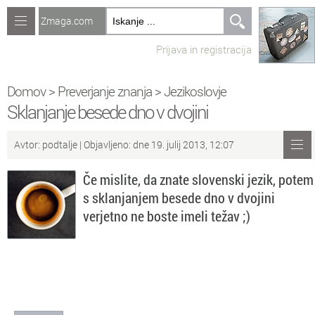
Zmaga.com
Računalništvo
Prijava in registracija
Jeziki
Recepti
Domov
>
Preverjanje znanja
>
Jezikoslovje
Sklanjanje besede dno v dvojini
Naredi sam
Avtor:
podtalje
| Objavljeno: dne 19. julij 2013, 12:07
Forum
Če mislite, da znate slovenski jezik, potem
Preverjanje znanja
s sklanjanjem besede dno v dvojini
verjetno ne boste imeli težav ;)
Sv
Sveže teme na forumu
Po
Povezave
Čl
Članki
So
Objavljanje vsebin