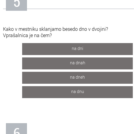
5
Kako v mestniku sklanjamo besedo dno v dvojini?
Vprašalnica je na čem?
na dni
na dnah
na dneh
na dnu
6