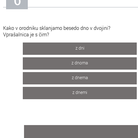
Kako v orodniku sklanjamo besedo dno v dvojini?
Vprašalnica je s čim?
z dni
z dnoma
z dnema
z dnemi