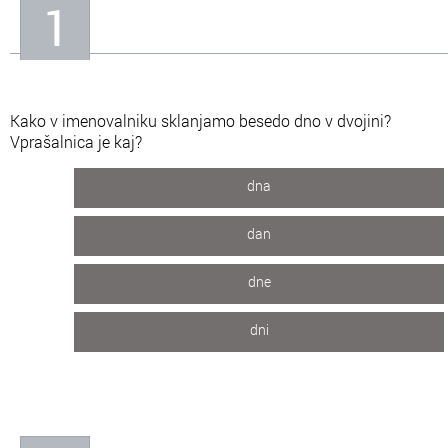
1
In
Informacije o nas
Kako v imenovalniku sklanjamo besedo dno v dvojini?
Vprašalnica je kaj?
dna
dan
dne
dni