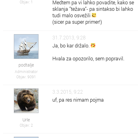
Medtem pa vi lahko povadite, kako se
Objav: 1
sklanja ”težava”- pa sintakso bi lahko
tudi malo osvežili
(sicer pa super primer!)
31.7.2013, 9:28
Ja, bo kar držalo.
Hvala za opozorilo, sem popravil.
podtalje
Administrator
Objav: 9091
3.3.2015, 9:22
uf, pa res nimam pojma
Urle
Objav: 2