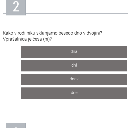
2
Kako v rodilniku sklanjamo besedo dno v dvojini?
Vprašalnica je česa (ni)?
dna
dni
dnov
dne