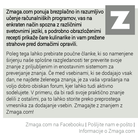
Zmaga.com ponuja brezplačno in razumljivo
učenje računalniških programov, vas na
enkraten način spozna z različnimi
svetovnimi jeziki, s podrobno obrazloženimi
recepti prikaže čare kulinarike in vam prežene
strahove pred domačimi opravili.
Poleg tega lahko prebirate poučne članke, ki so namenjene
širjenju naše splošne razgledanosti ter preverite svoje
znanje z priljubljenim in enostavnim sistemom za
preverjanje znanja. Če med vsebinami, ki se dodajajo vsak
dan, ne najdete želenega znanja, je za vaša vprašanja na
voljo dobro obiskan forum, kjer lahko tudi aktivno
sodelujete. V primeru, da bi radi svoje praktično znanje
delili z ostalimi, pa to lahko storite preko preprostega
vmesnika za dodajanje vsebin. Zmagajte z znanjem z
Zmaga.com!
Zmaga.com na Facebooku
|
Pošljite nam e-pošto
|
Informacije o Zmaga.com