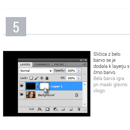
5
Sličica z belo
barvo se je
dodala k layerju s
črno barvo.
Bela barva igra
pri maski glavno
vlogo.