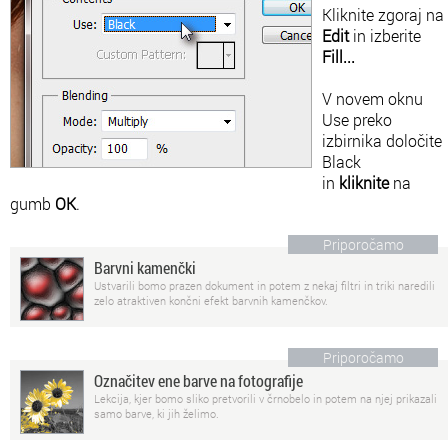
Kliknite zgoraj na
Edit
in izberite
Fill...
V novem oknu
Use preko
izbirnika določite
Black
in
kliknite
na
gumb
OK
.
Priporočamo
Barvni kamenčki
Ustvarili bomo prazen dokument in potem z nekaj filtri in triki naredili
zelo atraktiven končni efekt barvnih kamenčkov.
Priporočamo
Označitev ene barve na fotografije
Lekcija, kjer bomo sliko pretvorili v črnobelo in potem na njej prikazali
samo barve, ki jih želimo.