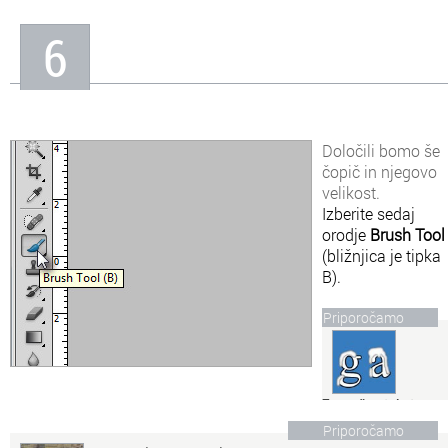
6
Določili bomo še
čopič in njegovo
velikost.
Izberite sedaj
orodje
Brush Tool
(bližnjica je tipka
B).
Priporočamo
Zasnežen tekst
Dodajte logotipu ali
Priporočamo
tekstu malce snega in