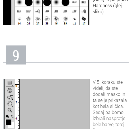
Hardness (glej
sliko).
9
V 5. koraku ste
videli, da ste
dodali masko in
ta se je prikazala
kot bela sličica.
Sedaj pa bomo
izbrali nasprotje
bele barve, torej