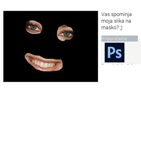
Vas spominja
moja slika na
masko? ;)
Priporočamo
Brezplačni tečaj
Adobe Photoshopa
Naučite se Adobe
Photoshop. Spoznajte
vse potrebne korake, s
katerimi boste obvladali
najbolj priljubljen
program za grafično
obdelavo.