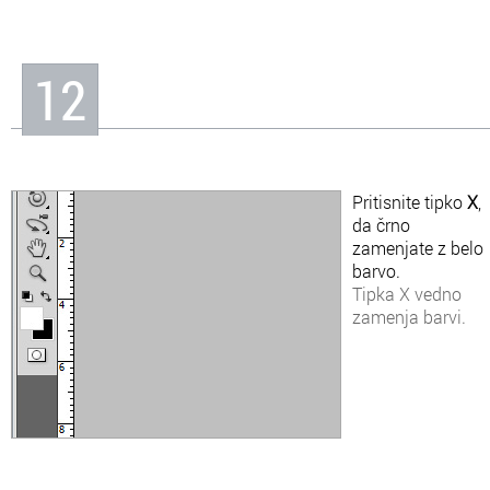
12
Pritisnite tipko
X
,
da črno
zamenjate z belo
barvo.
Tipka X vedno
zamenja barvi.