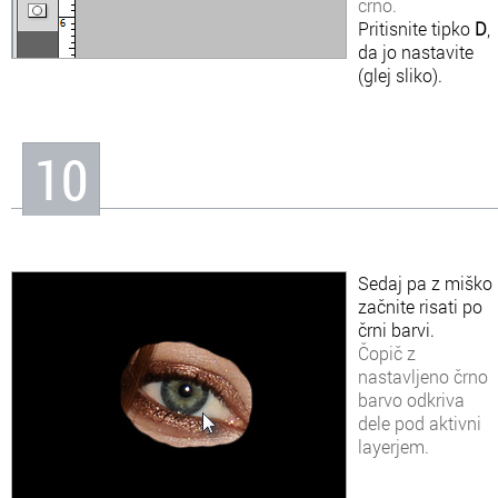
črno.
Pritisnite tipko
D
,
da jo nastavite
(glej sliko).
10
Sedaj pa z miško
začnite risati po
črni barvi.
Čopič z
nastavljeno črno
barvo odkriva
dele pod aktivni
layerjem.