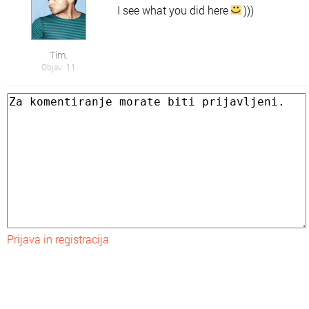
I see what you did here
)))
Tim.
Objav: 11
Prijava in registracija