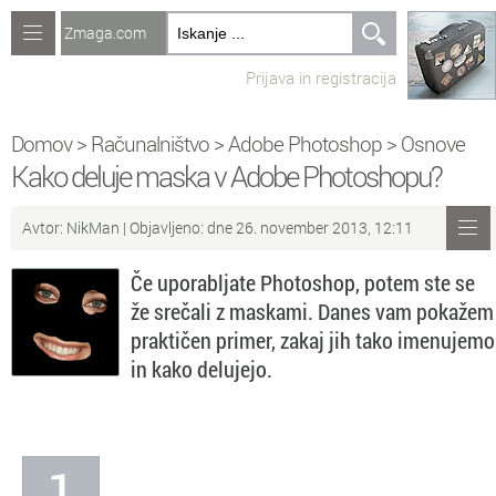
Zmaga.com
Računalništvo
Prijava in registracija
Jeziki
Recepti
Domov
>
Računalništvo
>
Adobe Photoshop
>
Osnove
Kako deluje maska v Adobe Photoshopu?
Naredi sam
Avtor:
NikMan
| Objavljeno: dne 26. november 2013, 12:11
Forum
Če uporabljate Photoshop, potem ste se
Preverjanje znanja
že srečali z maskami. Danes vam pokažem
praktičen primer, zakaj jih tako imenujemo
Sv
Sveže teme na forumu
in kako delujejo.
Po
Povezave
Čl
Članki
1
So
Objavljanje vsebin