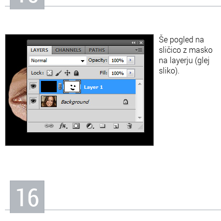
Še pogled na
sličico z masko
na layerju (glej
sliko).
16