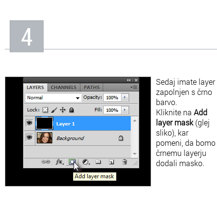
4
Sedaj imate layer
zapolnjen s črno
barvo.
Kliknite na
Add
layer mask
(glej
sliko), kar
pomeni, da bomo
črnemu layerju
dodali masko.