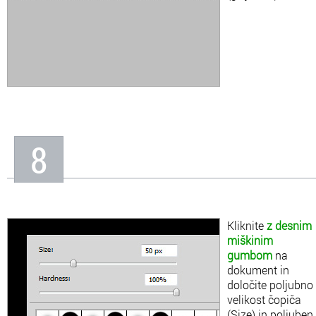
8
Kliknite
z desnim
miškinim
gumbom
na
dokument in
določite poljubno
velikost čopiča
(Size) in poljuben