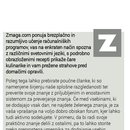
Zmaga.com ponuja brezplačno in
razumljivo učenje računalniških
programov, vas na enkraten način spozna
z različnimi svetovnimi jeziki, s podrobno
obrazloženimi recepti prikaže čare
kulinarike in vam prežene strahove pred
domačimi opravili.
Poleg tega lahko prebirate poučne članke, ki so
namenjene širjenju naše splošne razgledanosti ter
preverite svoje znanje z priljubljenim in enostavnim
sistemom za preverjanje znanja. Če med vsebinami, ki
se dodajajo vsak dan, ne najdete želenega znanja, je za
vaša vprašanja na voljo dobro obiskan forum, kjer lahko
tudi aktivno sodelujete. V primeru, da bi radi svoje
praktično znanje delili z ostalimi, pa to lahko storite
preko preprostega vmesnika za dodajanje vsebin.