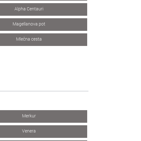
Alpha Centauri
Magellanova pot
Mlečna cesta
Merkur
Venera