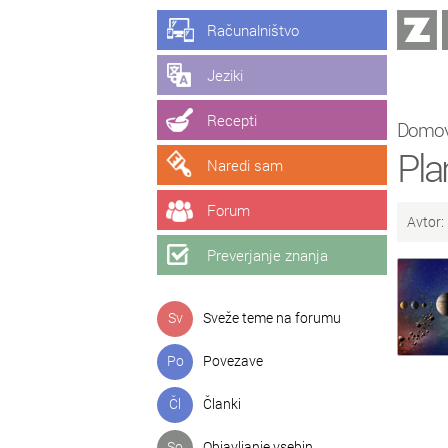
Računalništvo
Jeziki
Recepti
Domo
Pla
Naredi sam
Forum
Avtor:
Preverjanje znanja
Sv
Sveže teme na forumu
Po
Povezave
Čl
Članki
So
Objavljanje vsebin