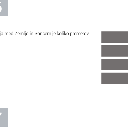
6
ja med Zemljo in Soncem je koliko premerov
?
7