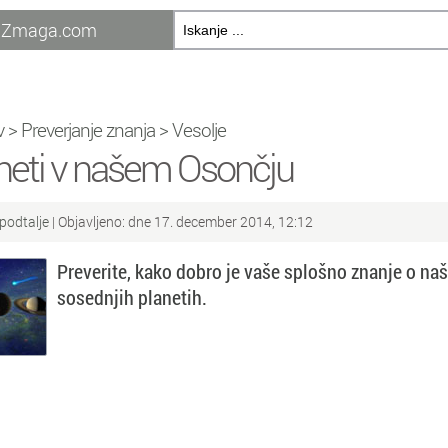
Zmaga.com
v
>
Preverjanje znanja
>
Vesolje
neti v našem Osončju
podtalje
| Objavljeno: dne 17. december 2014, 12:12
Preverite, kako dobro je vaše splošno znanje o na
sosednjih planetih.