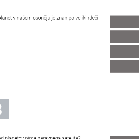
planet v našem osončju je znan po veliki rdeči
8
od planetov nima naravnega satelita?