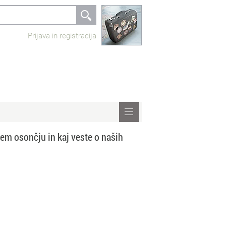
Prijava in registracija
šem osončju in kaj veste o naših