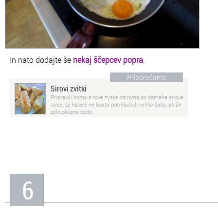
In nato dodajte še
nekaj ščepcev popra
.
Priporočamo
Sirovi zvitki
Pripravili bomo sirove zvitke oziroma po domače sirove
rolce, za katere ne boste potrebovali veliko časa, pa še
zelo okusne bodo.
6