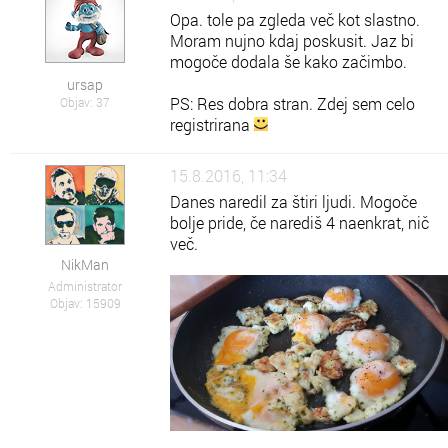
Opa. tole pa zgleda več kot slastno.
Moram nujno kdaj poskusit. Jaz bi
mogoče dodala še kako začimbo.
ursap
PS: Res dobra stran. Zdej sem celo
Objav: 37
registrirana
15.8.2016, 11:34
Danes naredil za štiri ljudi. Mogoče
bolje pride, če narediš 4 naenkrat, nič
več.
NikMan
Administrator
Objav: 15909