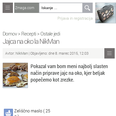
Zmaga.com
Računalništvo
Prijava in registracija
Jeziki
Recepti
Domov
>
Recepti
>
Ostale jedi
Jajca na oko la NikMan
Naredi sam
Avtor:
NikMan
| Objavljeno: dne 8. marec 2015, 12:03
Forum
Pokazal vam bom meni najbolj slasten
Preverjanje znanja
način priprave jajc na oko, kjer beljak
popečemo kot zrezke.
Sv
Sveže teme na forumu
Po
Povezave
Čl
Članki
Zeliščno maslo ( 25
So
Objavljanje vsebin