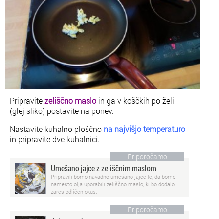
Pripravite
zeliščno maslo
in ga v koščkih po želi
(glej sliko) postavite na ponev.
Nastavite kuhalno ploščno
na najvišjo temperaturo
in pripravite dve kuhalnici.
Priporočamo
Umešano jajce z zeliščnim maslom
Pripravili bomo navadno umešano jajce le, da bomo
namesto olja uporabili zeliščno maslo, ki bo dodalo
zares odličen okus.
Priporočamo