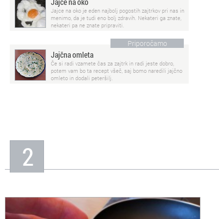
Jajce na oko
Jajce na oko je eden najbolj pogostih zajtrkov pri nas in
menimo, da je tudi eno bolj zdravih. Nekateri ga znate,
nekateri pa ne znate pripraviti.
Priporočamo
Jajčna omleta
Če si radi vzamete čas za zajtrk in radi jeste dobro,
potem vam bo ta recept všeč, saj bomo naredili jajčno
omleto in dodali peteršilj.
2