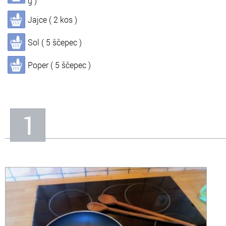
g )
Jajce ( 2 kos )
In
Informacije o nas
Sol ( 5 ščepec )
Poper ( 5 ščepec )
1