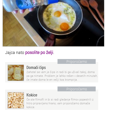
Jajca nato
posolite po želji
.
Priporočamo
Domači čips
Zahotel se vam je čips in radi bi ga uživali takoj, doma
pa ga nimate. Problem je lahko rešen v desetih minutah,
če imate doma le en večji kos krompirja.
Priporočamo
Kokice
Če ste filmofil in bi si radi gledanje filmov popestrili z
hitro pripravljeno hrano, vam priporočamo domače
kokice.