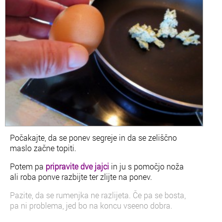
Počakajte, da se ponev segreje in da se zeliščno
maslo začne topiti.
Potem pa
pripravite dve jajci
in ju s pomočjo noža
ali roba ponve razbijte ter zlijte na ponev.
Pazite, da se rumenjka ne razlijeta. Če pa se bosta,
pa ni problema, jed bo na koncu vseeno dobra.