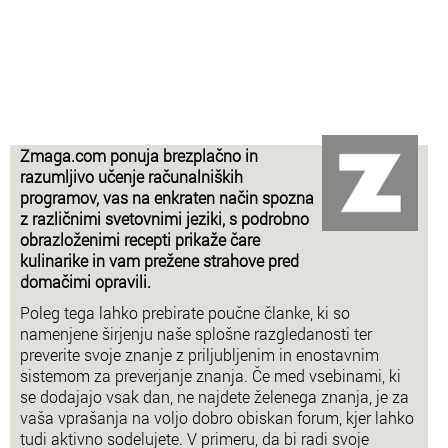
Zmaga.com ponuja brezplačno in
razumljivo učenje računalniških
programov, vas na enkraten način spozna
z različnimi svetovnimi jeziki, s podrobno
obrazloženimi recepti prikaže čare
kulinarike in vam prežene strahove pred
domačimi opravili.
Poleg tega lahko prebirate poučne članke, ki so
namenjene širjenju naše splošne razgledanosti ter
preverite svoje znanje z priljubljenim in enostavnim
sistemom za preverjanje znanja. Če med vsebinami, ki
se dodajajo vsak dan, ne najdete želenega znanja, je za
vaša vprašanja na voljo dobro obiskan forum, kjer lahko
tudi aktivno sodelujete. V primeru, da bi radi svoje