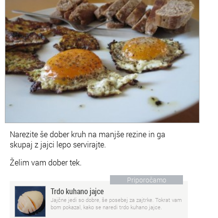
Narezite še dober kruh na manjše rezine in ga
skupaj z jajci lepo servirajte.
Želim vam dober tek.
Priporočamo
Trdo kuhano jajce
Jajčne jedi so dobre, še posebej za zajtrke. Tokrat vam
bom pokazal, kako se naredi trdo kuhano jajce.