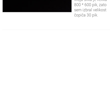
800 * 600 pik, zato
sem izbral velikost
čopiča 30 pik.