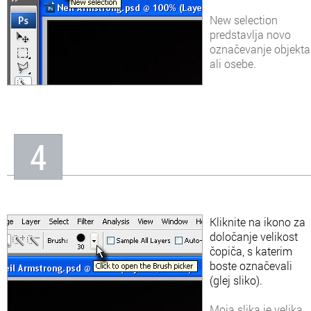
New selection
predstavlja novo
označevanje objekta
ali osebe.
4
Kliknite na ikono za
določanje velikost
čopiča, s katerim
boste označevali
(glej sliko).
Moja slika je velika