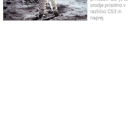
orodje prisotno v
različici CS3 in
naprej.