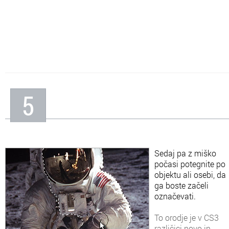
5
Sedaj pa z miško
počasi potegnite po
objektu ali osebi, da
ga boste začeli
označevati.
To orodje je v CS3
različici novo in