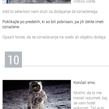
vrstico vidite.
Add to selection nam služi za dodajanje že označenega.
Poklikajte po predeliih, ki so bili pobrisani, pa jih želite imeti
označene.
Opazili boste, da se označevanje na osebi ali objektu dodaja.
10
Končali smo.
Mislim, da bi me
morali razumeti, kaj
se vam hotel
prikazati. Žal je to