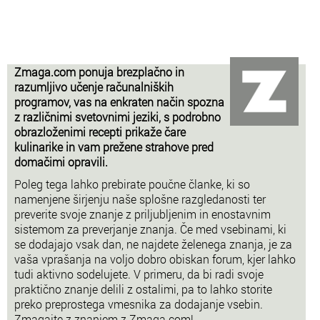
Zmaga.com ponuja brezplačno in
razumljivo učenje računalniških
programov, vas na enkraten način spozna
z različnimi svetovnimi jeziki, s podrobno
obrazloženimi recepti prikaže čare
kulinarike in vam prežene strahove pred
domačimi opravili.
Poleg tega lahko prebirate poučne članke, ki so
namenjene širjenju naše splošne razgledanosti ter
preverite svoje znanje z priljubljenim in enostavnim
sistemom za preverjanje znanja. Če med vsebinami, ki
se dodajajo vsak dan, ne najdete želenega znanja, je za
vaša vprašanja na voljo dobro obiskan forum, kjer lahko
tudi aktivno sodelujete. V primeru, da bi radi svoje
praktično znanje delili z ostalimi, pa to lahko storite
preko preprostega vmesnika za dodajanje vsebin.
Zmagajte z znanjem z Zmaga.com!