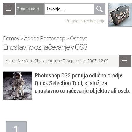
Zmaga.com
Računalništvo
Prijava in registracija
Jeziki
Recepti
Domov
>
Adobe Photoshop
>
Osnove
Enostavno označevanje v CS3
Naredi sam
Avtor:
NikMan
| Objavljeno: dne 7. september 2007, 12:09
Forum
Photoshop CS3 ponuja odlično orodje
Preverjanje znanja
Quick Selection Tool, ki služi za
enostavno označevanje objektov ali oseb.
Sv
Sveže teme na forumu
Po
Povezave
Čl
Članki
1
So
Objavljanje vsebin