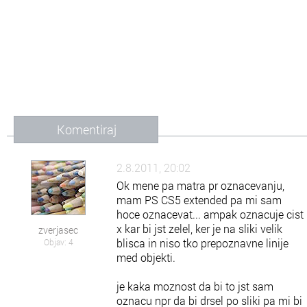
Komentiraj
2.8.2011, 20:02
Ok mene pa matra pr oznacevanju,
mam PS CS5 extended pa mi sam
hoce oznacevat... ampak oznacuje cist
x kar bi jst zelel, ker je na sliki velik
zverjasec
blisca in niso tko prepoznavne linije
Objav: 4
med objekti.
je kaka moznost da bi to jst sam
oznacu npr da bi drsel po sliki pa mi bi