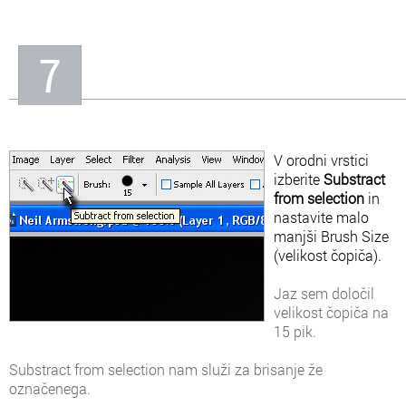
7
V orodni vrstici
izberite
Substract
from selection
in
nastavite malo
manjši Brush Size
(velikost čopiča).
Jaz sem določil
velikost čopiča na
15 pik.
Substract from selection nam služi za brisanje že
označenega.