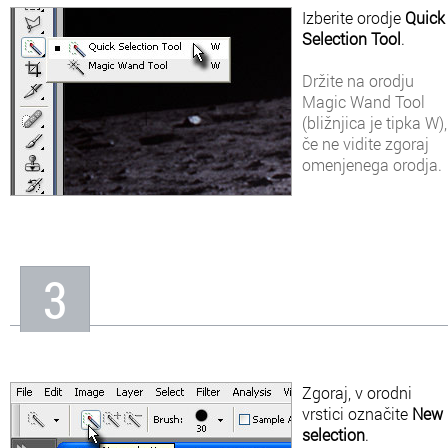
Izberite orodje
Quick
Selection Tool
.
Držite na orodju
Magic Wand Tool
(bližnjica je tipka W),
če ne vidite zgoraj
omenjenega orodja.
3
Zgoraj, v orodni
vrstici označite
New
selection
.