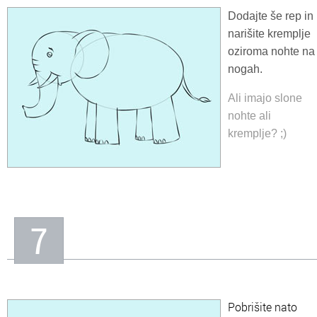
Dodajte še rep in
narišite kremplje
oziroma nohte na
nogah.
Ali imajo slone
nohte ali
kremplje? ;)
7
Pobrišite nato