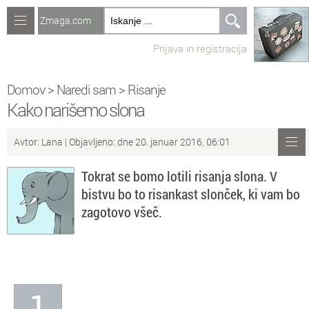
Zmaga.com
Računalništvo
Prijava in registracija
Jeziki
Recepti
Domov
>
Naredi sam
>
Risanje
Kako narišemo slona
Naredi sam
Avtor:
Lana
| Objavljeno: dne 20. januar 2016, 06:01
Forum
Tokrat se bomo lotili risanja slona. V
Preverjanje znanja
bistvu bo to risankast slonček, ki vam bo
zagotovo všeč.
Sv
Sveže teme na forumu
Po
Povezave
Čl
Članki
1
So
Objavljanje vsebin