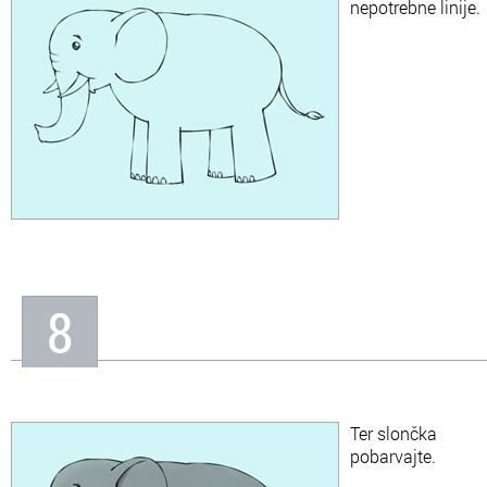
nepotrebne linije.
8
Ter slončka
pobarvajte.