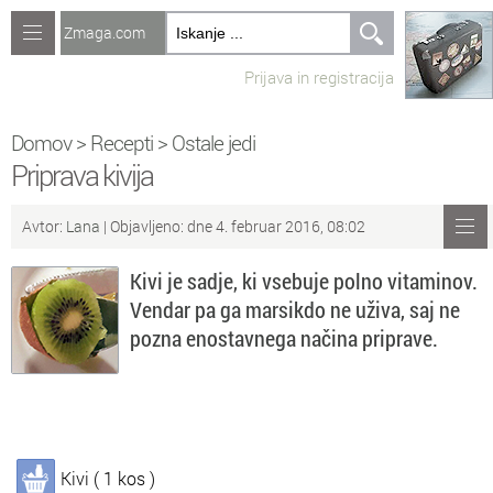
Zmaga.com
Računalništvo
Prijava in registracija
Jeziki
Recepti
Domov
>
Recepti
>
Ostale jedi
Priprava kivija
Naredi sam
Avtor:
Lana
| Objavljeno: dne 4. februar 2016, 08:02
Forum
Kivi je sadje, ki vsebuje polno vitaminov.
Preverjanje znanja
Vendar pa ga marsikdo ne uživa, saj ne
pozna enostavnega načina priprave.
Sv
Sveže teme na forumu
Po
Povezave
Čl
Članki
Kivi ( 1 kos )
So
Objavljanje vsebin