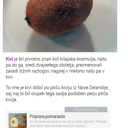
Kivi
je bil prvotno znan kot kitajska kosmulja, nato
pa so ga, sredi dvajsetega stoletja, preimenovali
zaradi tržnih razlogov, najprej v melono nato pa v
kivi.
To ime je kivi dobil po ptiču kiviju iz Nove Zelandije,
saj naj bi bil olupek tega sadja podoben perju ptiča
kivija.
Priporočamo
Priprava pomaranče
Ali ne jeste pomaranč, ker jih je težje odpirati? Pokazal
vam bom, kako enostavno se jih pripravi.