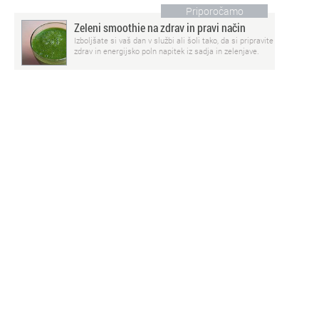
Priporočamo
Zeleni smoothie na zdrav in pravi način
Izboljšate si vaš dan v službi ali šoli tako, da si pripravite
zdrav in energijsko poln napitek iz sadja in zelenjave.