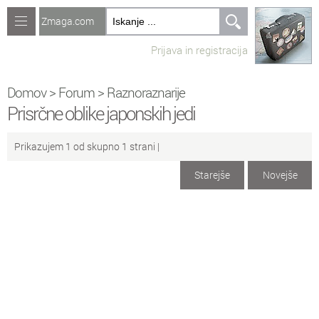
Zmaga.com
Računalništvo
Prijava in registracija
Jeziki
Recepti
Domov
>
Forum
>
Raznoraznarije
Prisrčne oblike japonskih jedi
Naredi sam
Prikazujem 1 od skupno 1 strani |
Forum
Starejše
Novejše
Preverjanje znanja
No
Ustvari novo temo
Sv
Sveže teme na forumu
Ra
Računalništvo
Ig
Igre