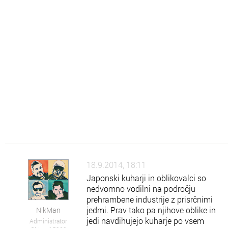
Šo
Šolsko znanje
Po
Pokaži kaj znaš
Rz
Raznoraznarije
Sz
Zanimivosti
Zk
Zdravje in kulinarika
Zm
Vse o Zmaga.com
18.9.2014, 18:11
Japonski kuharji in oblikovalci so
nedvomno vodilni na področju
prehrambene industrije z prisrčnimi
jedmi. Prav tako pa njihove oblike in
NikMan
jedi navdihujejo kuharje po vsem
Administrator