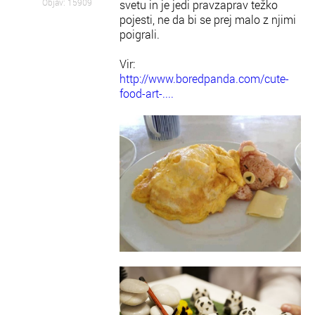
Objav: 15909
svetu in je jedi pravzaprav težko
pojesti, ne da bi se prej malo z njimi
poigrali.
Vir:
http://www.boredpanda.com/cute-
food-art-....