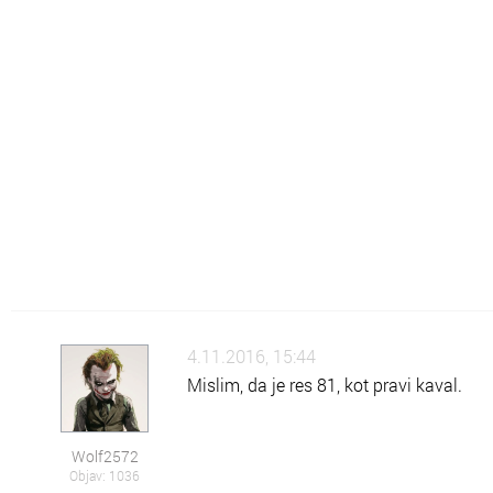
Šo
Šolsko znanje
Po
Pokaži kaj znaš
Rz
Raznoraznarije
Sz
Zanimivosti
Zk
Zdravje in kulinarika
Zm
Vse o Zmaga.com
4.11.2016, 15:44
Mislim, da je res 81, kot pravi kaval.
Wolf2572
Objav: 1036