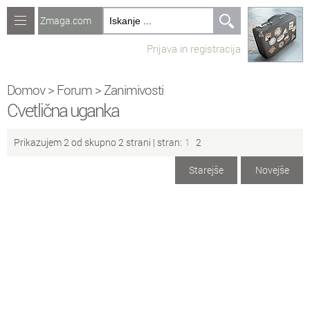
Zmaga.com
Računalništvo
Prijava in registracija
Jeziki
Recepti
Domov
>
Forum
>
Zanimivosti
Cvetlična uganka
Naredi sam
Prikazujem 2 od skupno 2 strani |
stran:
1
2
Forum
Starejše
Novejše
Preverjanje znanja
No
Ustvari novo temo
Sv
Sveže teme na forumu
Ra
Računalništvo
Ig
Igre