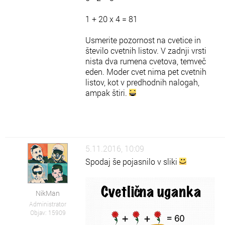
1 + 20 x 4 = 81
Usmerite pozornost na cvetice in
število cvetnih listov. V zadnji vrsti
nista dva rumena cvetova, temveč
eden. Moder cvet nima pet cvetnih
listov, kot v predhodnih nalogah,
ampak štiri.
5.11.2016, 10:09
Spodaj še pojasnilo v sliki
NikMan
Administrator
Objav: 15909