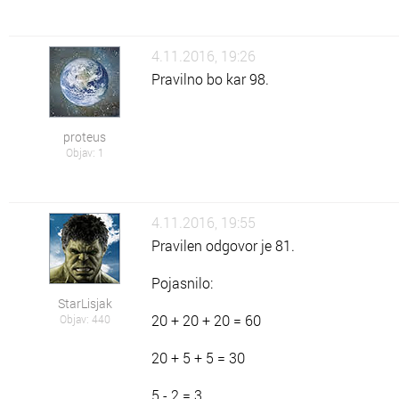
4.11.2016, 19:26
Pravilno bo kar 98.
proteus
Objav: 1
4.11.2016, 19:55
Pravilen odgovor je 81.
Pojasnilo:
StarLisjak
20 + 20 + 20 = 60
Objav: 440
20 + 5 + 5 = 30
5 - 2 = 3