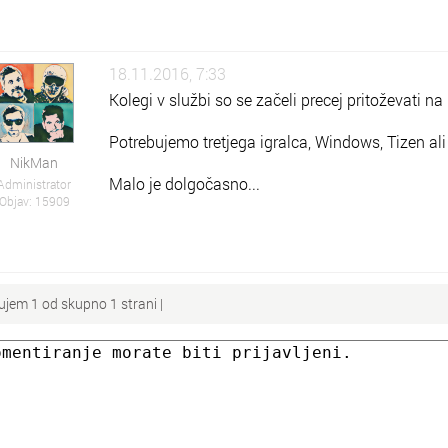
18.11.2016, 7:33
Kolegi v službi so se začeli precej pritoževati na
Potrebujemo tretjega igralca, Windows, Tizen al
NikMan
Malo je dolgočasno...
Administrator
Objav: 15909
ujem 1 od skupno 1 strani |