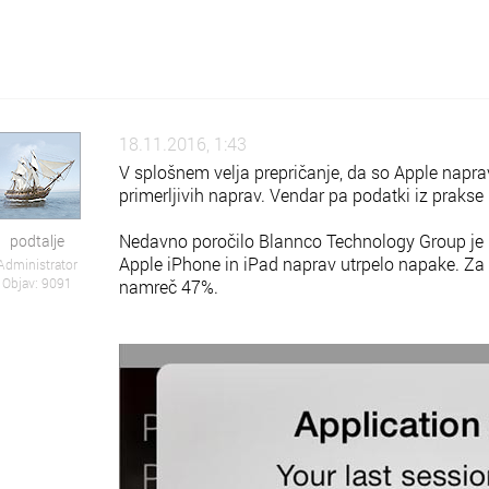
18.11.2016, 1:43
V splošnem velja prepričanje, da so Apple napra
primerljivih naprav. Vendar pa podatki iz prakse
Nedavno poročilo Blannco Technology Group je raz
podtalje
Apple iPhone in iPad naprav utrpelo napake. Za 
Administrator
Objav: 9091
namreč 47%.