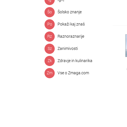
Šo
Šolsko znanje
Po
Pokaži kaj znaš
Rz
Raznoraznarije
Sz
Zanimivosti
Zk
Zdravje in kulinarika
Zm
Vse o Zmaga.com