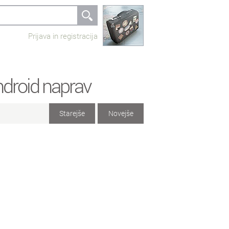
Prijava in registracija
ndroid naprav
Starejše
Novejše