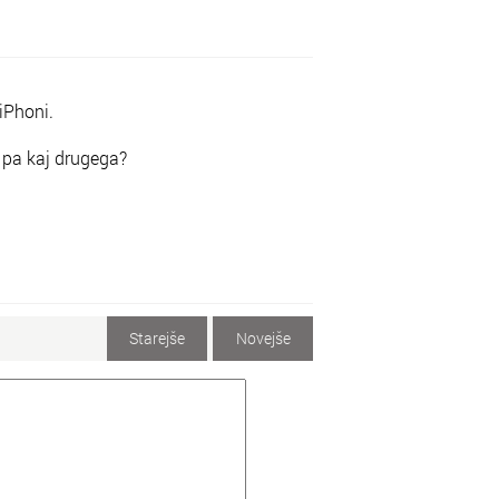
 iPhoni.
i pa kaj drugega?
Starejše
Novejše