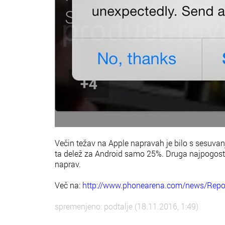
Večin težav na Apple napravah je bilo s sesuvan
ta delež za Android samo 25%. Druga najpogoste
naprav.
Več na:
http://www.phonearena.com/news/Report
spremenjeno: podtalje (18.11.2016, 1:49)