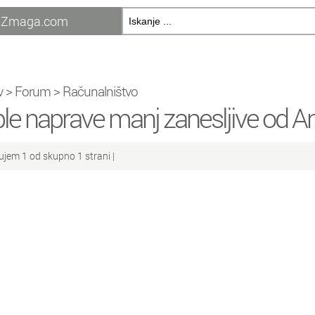
Zmaga.com
v
>
Forum
>
Računalništvo
le naprave manj zanesljive od A
ujem 1 od skupno 1 strani |