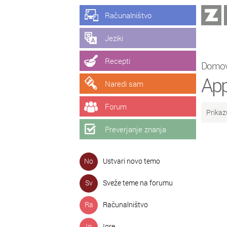
Računalništvo
Jeziki
Recepti
Domo
App
Naredi sam
Forum
Prikaz
Preverjanje znanja
No
Ustvari novo temo
Sv
Sveže teme na forumu
Ra
Računalništvo
Ig
Igre