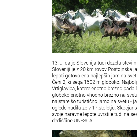
13. ... da je Slovenija tudi dežela števi
Sloveniji je z 20 km rovov Postojnska jam
lepoti gotovo ena najlepših jam na svet
Čehi 2, ki sega 1502 m globoko. Najbol
Vrtiglavica, katere enotno brezno pada k
globoko enotno vhodno brezno na svetu
najstarejšo turistično jamo na svetu - 
oglede nudila že v 17.stoletju. Škocjan
svoje naravne lepote uvrstile tudi na s
dediščine UNESCA.