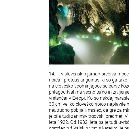
14. ... v slovenskih jamah prebiva močer
ribica - proteus anguinus, ki so ga tak
na človeško spominjajoče se barve kože i
prilagoditvah na večno temo in življenj
vretenčar v Evropi. Ko so nekdaj naras
30 cm veliko človeško ribico naplavile na
neutrudno pobijali, misleč, da gre za m
je bila tudi zanimiv trgovski predmet. V
leta 1922. Od 1982. leta pa je tudi uvr
ogroženih živalskih vrst, s katerimi je 