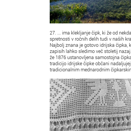
27. ... ima klekljanje čipk, ki že od nekd
spretnosti v ročnih delih tudi v naših kr
Najbolj znana je gotovo idrijska čipka, 
zapisih lahko sledimo več stoletij nazaj.
že 1876 ustanovljena samostojna čipk
tradicijo idrijske čipke občani nadaljuj
tradicionalnim mednarodnim čipkarskim