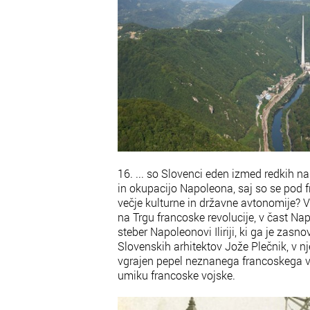
16. ... so Slovenci eden izmed redkih nar
in okupacijo Napoleona, saj so se pod f
večje kulturne in državne avtonomije? 
na Trgu francoske revolucije, v čast Na
steber Napoleonovi Iliriji, ki ga je zasn
Slovenskih arhitektov Jože Plečnik, v n
vgrajen pepel neznanega francoskega vo
umiku francoske vojske.