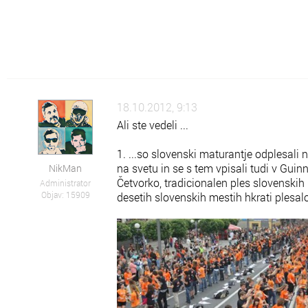
Šo
Šolsko znanje
Po
Pokaži kaj znaš
Rz
Raznoraznarije
18.10.2012, 9:13
Sz
Zanimivosti
Ali ste vedeli ...
Zk
Zdravje in kulinarika
1. ...so slovenski maturantje odplesali 
na svetu in se s tem vpisali tudi v Gui
NikMan
Zm
Vse o Zmaga.com
Četvorko, tradicionalen ples slovenskih
Administrator
Objav: 15909
desetih slovenskih mestih hkrati plesa