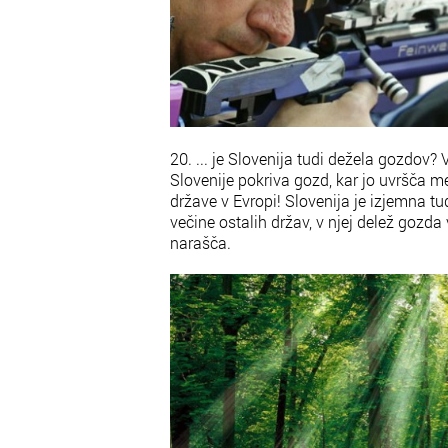
20. ... je Slovenija tudi dežela gozdov?
Slovenije pokriva gozd, kar jo uvršča m
države v Evropi! Slovenija je izjemna tu
večine ostalih držav, v njej delež gozda 
narašča.