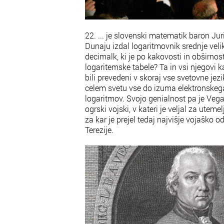
22. ... je slovenski matematik baron Jur
Dunaju izdal logaritmovnik srednje vel
decimalk, ki je po kakovosti in obširnos
logaritemske tabele? Ta in vsi njegovi k
bili prevedeni v skoraj vse svetovne jezi
celem svetu vse do izuma elektronskeg
logaritmov. Svojo genialnost pa je Vega
ogrski vojski, v kateri je veljal za utemel
za kar je prejel tedaj najvišje vojaško 
Terezije.