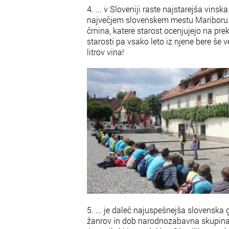
4. ... v Sloveniji raste najstarejša vins
največjem slovenskem mestu Mariboru r
črnina, katere starost ocenjujejo na preko
starosti pa vsako leto iz njene bere še 
litrov vina!
5. ... je daleč najuspešnejša slovenska
žanrov in dob narodnozabavna skupin