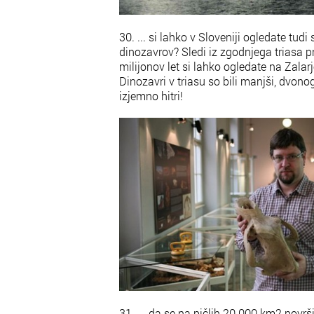
30. ... si lahko v Sloveniji ogledate tudi
dinozavrov? Sledi iz zgodnjega triasa 
milijonov let si lahko ogledate na Zalarj
Dinozavri v triasu so bili manjši, dvonog
izjemno hitri!
31. ... da se na pičlih 20.000 km2 površ