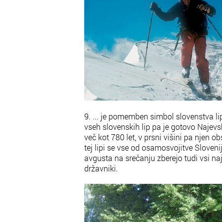
9. ... je pomemben simbol slovenstva li
vseh slovenskih lip pa je gotovo Najevska
več kot 780 let, v prsni višini pa njen 
tej lipi se vse od osamosvojitve Sloveni
avgusta na srečanju zberejo tudi vsi n
državniki.