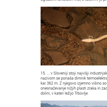
15. ... v Sloveniji stoji najvišji industri
nazivom se ponaša dimnik termoelektrarn
kar 362 m. Z njegovo izjemno višino so h
onesnaževanje nižjih plasti zraka in zad
dolini, v kateri ležijo Trbovlje.