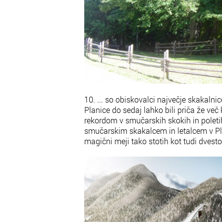
10. ... so obiskovalci največje skakalni
Planice do sedaj lahko bili priča že ve
rekordom v smučarskih skokih in polet
smučarskim skakalcem in letalcem v Plan
magični meji tako stotih kot tudi dvesto