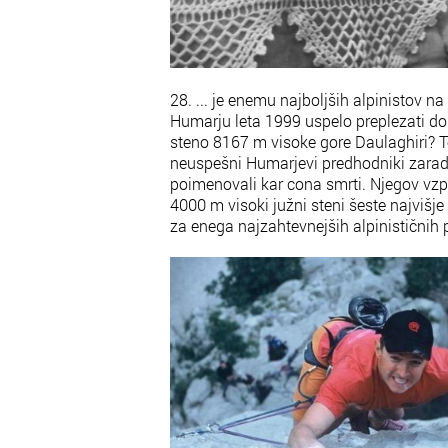
28. ... je enemu najboljših alpinistov 
Humarju leta 1999 uspelo preplezati do
steno 8167 m visoke gore Daulaghiri? 
neuspešni Humarjevi predhodniki zaradi
poimenovali kar cona smrti. Njegov vzp
4000 m visoki južni steni šeste najvišje
za enega najzahtevnejših alpinističnih