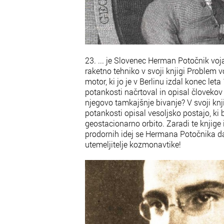
23. ... je Slovenec Herman Potočnik vojak
raketno tehniko v svoji knjigi Problem v
motor, ki jo je v Berlinu izdal konec leta
potankosti načrtoval in opisal človekov 
njegovo tamkajšnje bivanje? V svoji knj
potankosti opisal vesoljsko postajo, ki 
geostacionarno orbito. Zaradi te knjige i
prodornih idej se Hermana Potočnika 
utemeljitelje kozmonavtike!