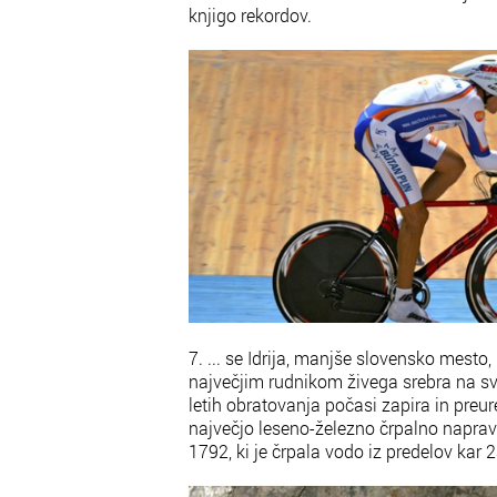
knjigo rekordov.
7. ... se Idrija, manjše slovensko mesto
največjim rudnikom živega srebra na s
letih obratovanja počasi zapira in preur
največjo leseno-železno črpalno napravo
1792, ki je črpala vodo iz predelov kar