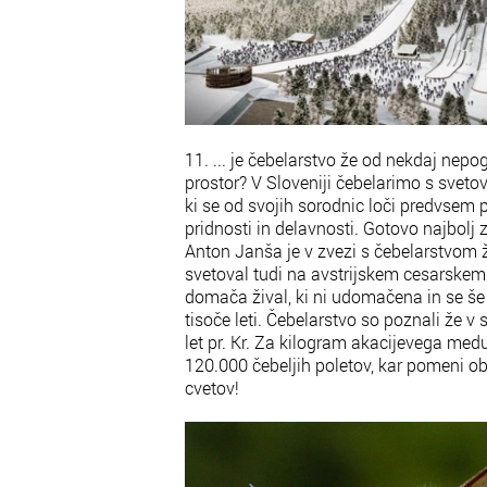
11. ... je čebelarstvo že od nekdaj nepo
prostor? V Sloveniji čebelarimo s sveto
ki se od svojih sorodnic loči predvsem 
pridnosti in delavnosti. Gotovo najbolj 
Anton Janša je v zvezi s čebelarstvom že
svetoval tudi na avstrijskem cesarskem
domača žival, ki ni udomačena in se še
tisoče leti. Čebelarstvo so poznali že 
let pr. Kr. Za kilogram akacijevega medu
120.000 čebeljih poletov, kar pomeni ob
cvetov!