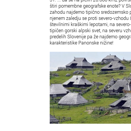
štiri pomembne geografske enote? V Slo
zahodu najdemo tipično sredozemsko p
njenem zaledju se proti severo-vzhodu š
številnimi kraškimi lepotami, na sever
tipičen gorski alpski svet, na severu v
predelih Slovenije pa že najdemo geog
karakteristike Panonske nižine!