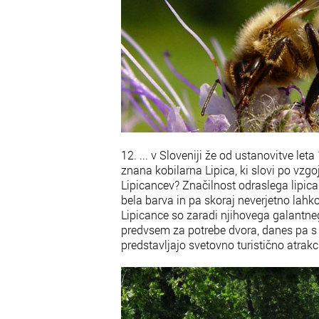
12. ... v Sloveniji že od ustanovitve let
znana kobilarna Lipica, ki slovi po vzgoj
Lipicancev? Značilnost odraslega lipi
bela barva in pa skoraj neverjetno lah
Lipicance so zaradi njihovega galantneg
predvsem za potrebe dvora, danes pa s
predstavljajo svetovno turistično atrakci