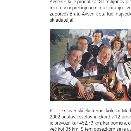
Avsenik, ki je prodal kar 31 milijonov pl
rekord v neprekinjenem muziciranju - v
zapored? Brata Avsenik sta tudi največ
skladatelja!
6. ... je slovenski ekstremni kolesar M
2002 postavil svetovni rekord v 12-ur
je prevozil kar 452,73 km, kar pomeni, 
več kot 35 km! S tem dosežkom se je uv