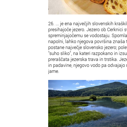
26. ... je ena največjih slovenskih kraš
presihajoče jezero. Jezero ob Cerknici 
spreminjajočemu se vodostaju. Spomladi 
napolni, lahko njegova površina znaša 
postane največje slovensko jezero; pole
"suho sliko", na kateri razpokano in iz
preraščata jezerska trava in trstika. Jeze
in padavine, njegovo vodo pa odvajajo r
jame.