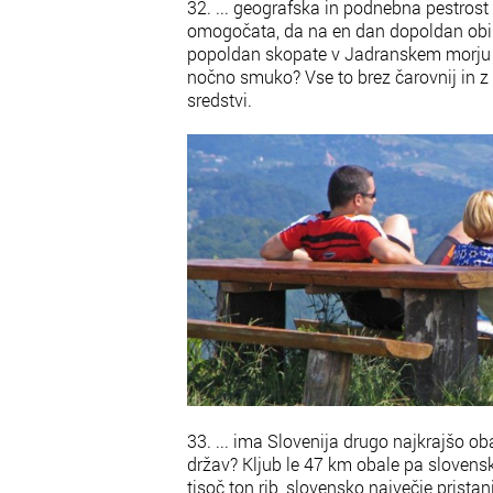
32. ... geografska in podnebna pestrost 
omogočata, da na en dan dopoldan obir
popoldan skopate v Jadranskem morju z
nočno smuko? Vse to brez čarovnij in z
sredstvi.
33. ... ima Slovenija drugo najkrajšo 
držav? Kljub le 47 km obale pa slovenski
tisoč ton rib, slovensko največje prista