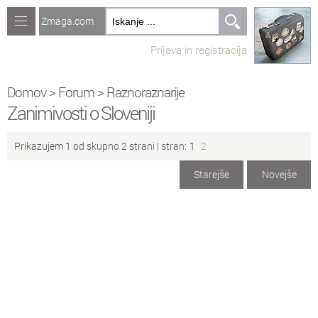
Zmaga.com
Računalništvo
Prijava in registracija
Jeziki
Recepti
Domov
>
Forum
>
Raznoraznarije
Zanimivosti o Sloveniji
Naredi sam
Prikazujem 1 od skupno 2 strani |
stran:
1
2
Forum
Starejše
Novejše
Preverjanje znanja
No
Ustvari novo temo
Sv
Sveže teme na forumu
Ra
Računalništvo
Ig
Igre