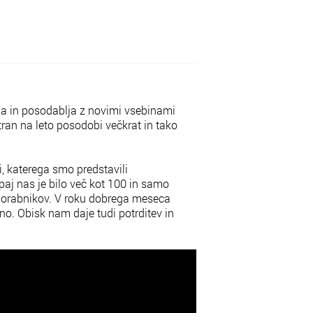
vija in posodablja z novimi vsebinami
tran na leto posodobi večkrat in tako
i, katerega smo predstavili
paj nas je bilo več kot 100 in samo
 uporabnikov. V roku dobrega meseca
o. Obisk nam daje tudi potrditev in