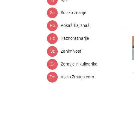
Šo
Šolsko znanje
Po
Pokaži kaj znaš
Rz
Raznoraznarije
Sz
Zanimivosti
Zk
Zdravje in kulinarika
Zm
Vse o Zmaga.com