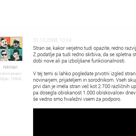
31.10.2008, 10:24
Stran se, kakor verjetno tudi opazite, redno raz
Z podatlje pa tudi redno skrbiva, da se spletna s
dobi nove ali pa izboljšane funkcionalnosti.
NikMan
V tej temi si lahko pogledate prvotni izgled stran
Administrator
Objav: 15909
novinarjem, prijateljem in sorodnikom. Vseh sku
prvi dan je imela stran več kot 2.700 različnih
pa dosegla obiskanost 1.000 obiskovalcev dnevn
še vedno smo hvaležni vsem za podporo.