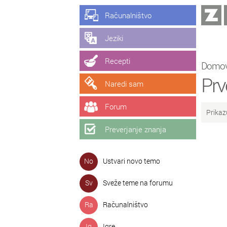
Računalništvo
Jeziki
Recepti
Domo
Prv
Naredi sam
Forum
Prikaz
Preverjanje znanja
No
Ustvari novo temo
Sv
Sveže teme na forumu
Ra
Računalništvo
Ig
Igre