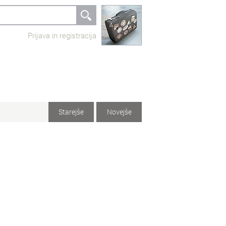
Prijava in registracija
Starejše
Novejše