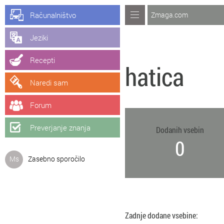
Računalništvo
Zmaga.com
Jeziki
Recepti
hatica
Naredi sam
Forum
Preverjanje znanja
Dodanih vsebin
0
Ms
Zasebno sporočilo
Zadnje dodane vsebine: