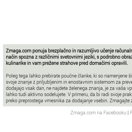
Zmaga.com ponuja brezplačno in razumljivo učenje računaln
način spozna z različnimi svetovnimi jeziki, s podrobno obra
kulinarike in vam prežene strahove pred domačimi opravili.
Poleg tega lahko prebirate poučne članke, ki so namenjene šir
svoje znanje z priljubljenim in enostavnim sistemom za prev
dodajajo vsak dan, ne najdete želenega znanja, je za vaša vp
lahko tudi aktivno sodelujete. V primeru, da bi radi svoje prakt
preko preprostega vmesnika za dodajanje vsebin. Zmagajte
Zmaga.com na Facebooku
|