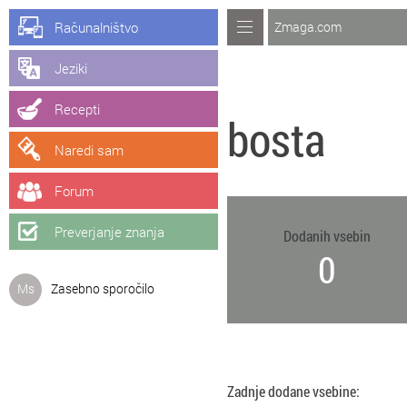
Računalništvo
Zmaga.com
Jeziki
Recepti
bosta
Naredi sam
Forum
Preverjanje znanja
Dodanih vsebin
0
Ms
Zasebno sporočilo
Zadnje dodane vsebine: