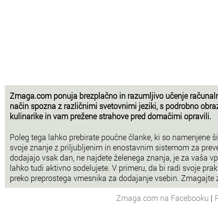
Zmaga.com ponuja brezplačno in razumljivo učenje računaln
način spozna z različnimi svetovnimi jeziki, s podrobno obra
kulinarike in vam prežene strahove pred domačimi opravili.
Poleg tega lahko prebirate poučne članke, ki so namenjene šir
svoje znanje z priljubljenim in enostavnim sistemom za prev
dodajajo vsak dan, ne najdete želenega znanja, je za vaša vp
lahko tudi aktivno sodelujete. V primeru, da bi radi svoje prakt
preko preprostega vmesnika za dodajanje vsebin. Zmagajte
Zmaga.com na Facebooku
|