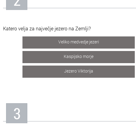
2
Katero velja za največje jezero na Zemlji?
Veliko medvedje jezeri
Kaspijsko morje
Jezero Viktorija
3