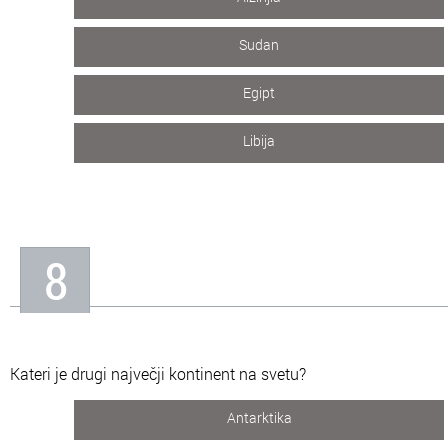
Sudan
Egipt
Libija
8
Kateri je drugi največji kontinent na svetu?
Antarktika