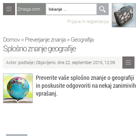
Zmaga.com
Računalništvo
Prijava in registracija
Jeziki
Recepti
Domov
>
Preverjanje znanja
>
Geografija
Splošno znanje geografije
Naredi sam
Avtor:
podtalje
| Objavljeno: dne 22. september 2015, 12:09
Forum
Preverite vaše splošno znanje o geografiji
Preverjanje znanja
in poskusite odgovoriti na nekaj zanimivih
vprašanj.
Sv
Sveže teme na forumu
Po
Povezave
Čl
Članki
So
Objavljanje vsebin