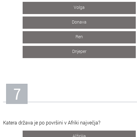
Volga
Donava
Ren
Dnjeper
7
Katera država je po površini v Afriki največja?
Alžirijia