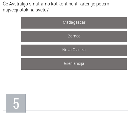
Če Avstralijo smatramo kot kontinent, kateri je potem
največji otok na svetu?
Madagascar
Borneo
Nova Gvineja
Grenlandija
5