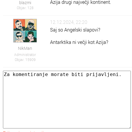
Azija drugi največji kontinent.
blazmi
Objav: 128
12.12.2024, 22:20
Saj so Angelski slapovi?
Antarktika ni večji kot Azija?
NikMan
Administrator
Objav: 15909