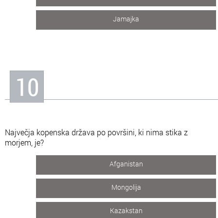
Jamajka
10
Največja kopenska država po površini, ki nima stika z
morjem, je?
Afganistan
Mongolija
Kazakstan