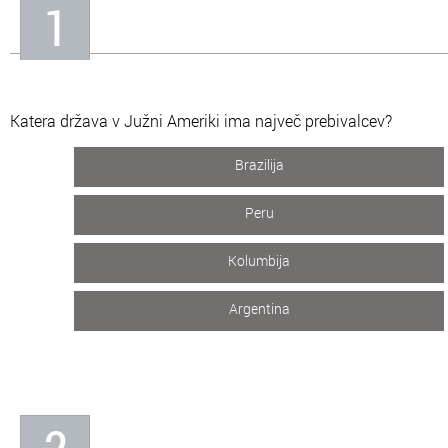
1
In
Informacije o nas
Katera država v Južni Ameriki ima največ prebivalcev?
Brazilija
Peru
Kolumbija
Argentina