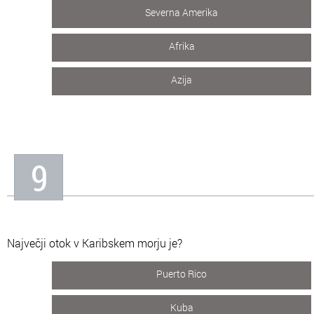
Severna Amerika
Afrika
Azija
9
Največji otok v Karibskem morju je?
Puerto Rico
Kuba