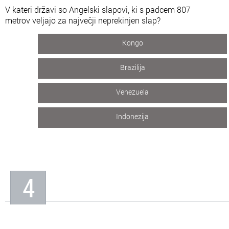
V kateri državi so Angelski slapovi, ki s padcem 807
metrov veljajo za največji neprekinjen slap?
Kongo
Brazilija
Venezuela
Indonezija
4