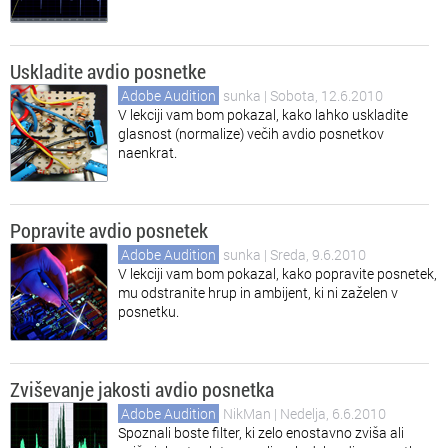
Uskladite avdio posnetke
Adobe Audition
sunka
| Sobota, 12.6.2010
V lekciji vam bom pokazal, kako lahko uskladite
glasnost (normalize) večih avdio posnetkov
naenkrat.
Popravite avdio posnetek
Adobe Audition
sunka
| Sreda, 9.6.2010
V lekciji vam bom pokazal, kako popravite posnetek,
mu odstranite hrup in ambijent, ki ni zaželen v
posnetku.
Zviševanje jakosti avdio posnetka
Adobe Audition
NikMan
| Nedelja, 6.6.2010
Spoznali boste filter, ki zelo enostavno zviša ali