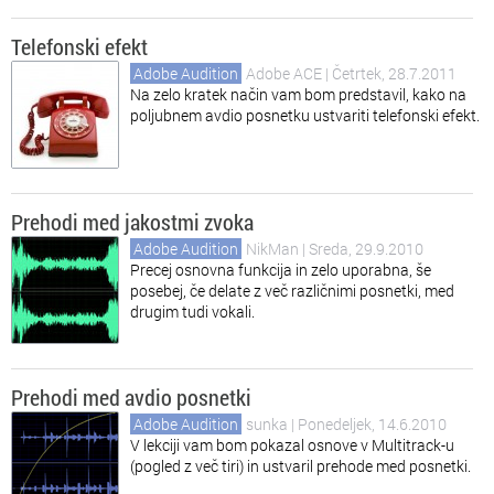
Telefonski efekt
Adobe Audition
Adobe ACE
| Četrtek, 28.7.2011
Na zelo kratek način vam bom predstavil, kako na
poljubnem avdio posnetku ustvariti telefonski efekt.
Prehodi med jakostmi zvoka
Adobe Audition
NikMan
| Sreda, 29.9.2010
Precej osnovna funkcija in zelo uporabna, še
posebej, če delate z več različnimi posnetki, med
drugim tudi vokali.
Prehodi med avdio posnetki
Adobe Audition
sunka
| Ponedeljek, 14.6.2010
V lekciji vam bom pokazal osnove v Multitrack-u
(pogled z več tiri) in ustvaril prehode med posnetki.