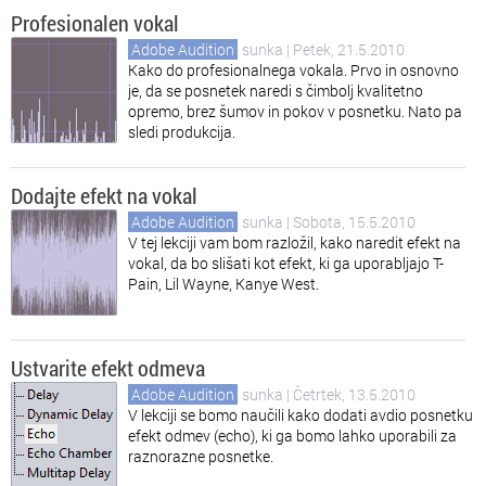
Profesionalen vokal
Adobe Audition
sunka
| Petek, 21.5.2010
Kako do profesionalnega vokala. Prvo in osnovno
je, da se posnetek naredi s čimbolj kvalitetno
opremo, brez šumov in pokov v posnetku. Nato pa
sledi produkcija.
Dodajte efekt na vokal
Adobe Audition
sunka
| Sobota, 15.5.2010
V tej lekciji vam bom razložil, kako naredit efekt na
vokal, da bo slišati kot efekt, ki ga uporabljajo T-
Pain, Lil Wayne, Kanye West.
Ustvarite efekt odmeva
Adobe Audition
sunka
| Četrtek, 13.5.2010
V lekciji se bomo naučili kako dodati avdio posnetku
efekt odmev (echo), ki ga bomo lahko uporabili za
raznorazne posnetke.