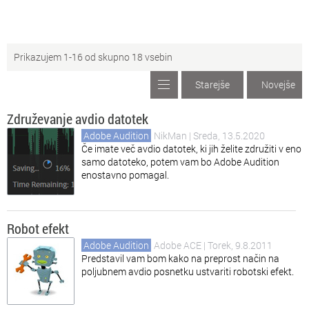
Ig
Igre
Prikazujem 1-16 od skupno 18 vsebin
Pa
Paint.net
Starejše
Novejše
Os
Ostali programi
Združevanje avdio datotek
Ve
Večpredstavnost
Adobe Audition
NikMan
| Sreda, 13.5.2020
Če imate več avdio datotek, ki jih želite združiti v eno
samo datoteko, potem vam bo Adobe Audition
enostavno pomagal.
Robot efekt
Adobe Audition
Adobe ACE
| Torek, 9.8.2011
Predstavil vam bom kako na preprost način na
poljubnem avdio posnetku ustvariti robotski efekt.