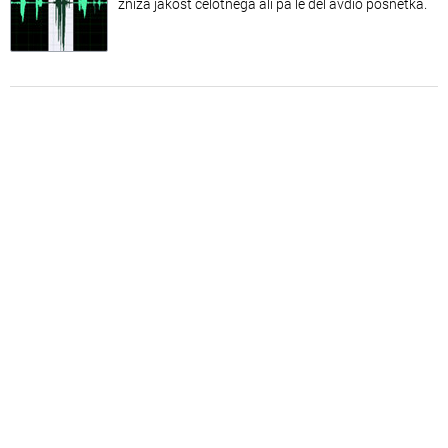
zniža jakost celotnega ali pa le del avdio posnetka.