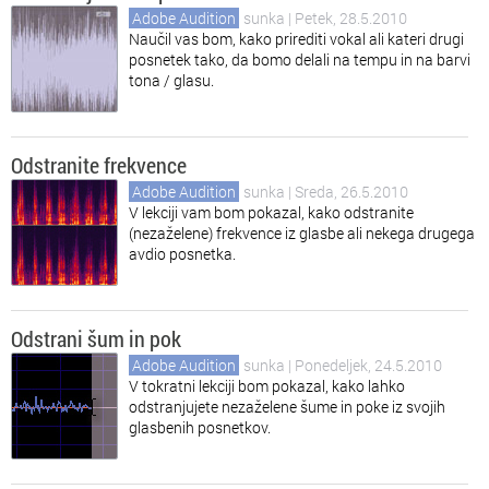
Adobe Audition
sunka
| Petek, 28.5.2010
Naučil vas bom, kako prirediti vokal ali kateri drugi
posnetek tako, da bomo delali na tempu in na barvi
tona / glasu.
Odstranite frekvence
Adobe Audition
sunka
| Sreda, 26.5.2010
V lekciji vam bom pokazal, kako odstranite
(nezaželene) frekvence iz glasbe ali nekega drugega
avdio posnetka.
Odstrani šum in pok
Adobe Audition
sunka
| Ponedeljek, 24.5.2010
V tokratni lekciji bom pokazal, kako lahko
odstranjujete nezaželene šume in poke iz svojih
glasbenih posnetkov.