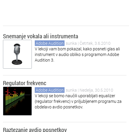
Snemanje vokala ali instrumenta
Adobe Audition
sunka
| Četrtek, 3.6.2010
V lekciji vam bom pokazal, kako posneti glas ali
instrument v audio obliko s programom Adobe
Audition 3.
Regulator frekvenc
Adobe Audition
sunka
| Nedelja, 30.5.2010
V lekciji se bomo naučili uporabljati equalizer
(regulator frekvenc) v priljubljenem programu za
obdelavo avdio posnetkov.
Raztezanje avdio posnetkov