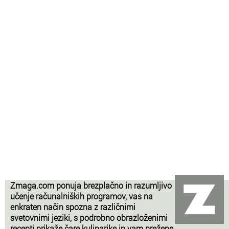
Zmaga.com ponuja brezplačno in razumljivo
učenje računalniških programov, vas na
enkraten način spozna z različnimi
svetovnimi jeziki, s podrobno obrazloženimi
recepti prikaže čare kulinarike in vam prežene