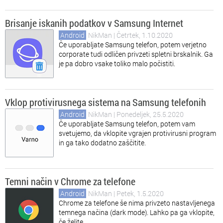
Brisanje iskanih podatkov v Samsung Internet
Android
NikMan
| Četrtek, 1.10.2020
Če uporabljate Samsung telefon, potem verjetno
corporate tudi odličen privzeti spletni brskalnik. Ga
je pa dobro vsake toliko malo počistiti.
Vklop protivirusnega sistema na Samsung telefonih
Android
NikMan
| Ponedeljek, 25.5.2020
Če uporabljate Samsung telefon, potem vam
svetujemo, da vklopite vgrajen protivirusni program
in ga tako dodatno zaščitite.
Temni način v Chrome za telefone
Android
NikMan
| Petek, 1.5.2020
Chrome za telefone še nima privzeto nastavljenega
temnega načina (dark mode). Lahko pa ga vklopite,
če želite.