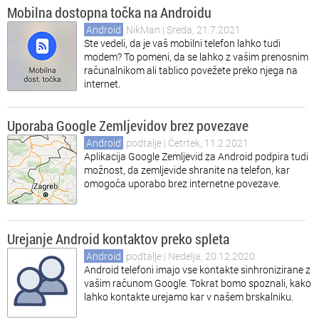
Mobilna dostopna točka na Androidu
Android
NikMan
| Sreda, 21.7.2021
Ste vedeli, da je vaš mobilni telefon lahko tudi
modem? To pomeni, da se lahko z vašim prenosnim
računalnikom ali tablico povežete preko njega na
internet.
Uporaba Google Zemljevidov brez povezave
Android
podtalje
| Četrtek, 11.2.2021
Aplikacija Google Zemljevid za Android podpira tudi
možnost, da zemljevide shranite na telefon, kar
omogoča uporabo brez internetne povezave.
Urejanje Android kontaktov preko spleta
Android
podtalje
| Nedelja, 20.12.2020
Android telefoni imajo vse kontakte sinhronizirane z
vašim računom Google. Tokrat bomo spoznali, kako
lahko kontakte urejamo kar v našem brskalniku.