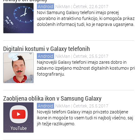
Android
NikMan
| Četrtek, 22.6.2017
Novi Samsung Galaxy telefoni imajo precej
uporabno in atraktivno funkcijo, ki omogoča prikaz
določenih informacij tudi, ko je naprava ugasnjena.
Digitalni kostumi v Galaxy telefonih
Android
NikMan
| Četrtek, 25.5.2017
Najnovejši Galaxy telefoni imajo zares dobro in
zabavno izpeljano možnost digitalnih kostumov pri
fotografiranju.
Zaobljena oblika ikon v Samsung Galaxy
Android
NikMan
| Četrtek, 25.5.2017
Novejši telefoni Galaxy imajo privzeto zaobljene
ikone in mogoče to vsem tudi ni najbolj všečno, saj
jih težje razlikujemo.