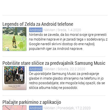
Legends of Zelda za Android telefone
Android
NikMan
| Sreda, 1.4.2020
Nintendo se zaveda, da bo moral svoje igre prenesti
na mobilne naprave in je zaradi tega v sodelovanju z
Google naredil skrivni dostop do ene najbolj
popularnih iger za Android naprave.
Pobrišite stare sličice za predvajalnik Samsung Music
Android
NikMan
| Sobota, 22.2.2020
Če uporabljate Samsung Music za predvajanje
glasbe in imate glasbo shranjeno na telefonu in jo
redno posodabljate, ste mogoče kdaj opazili, da se
sličica albuma kdaj ne posodobi.
Plačajte parkirnino z aplikacijo
Android
NikMan
| Ponedeljek, 17.2.2020