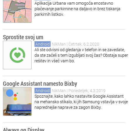
Aplikacija Urbana vam omogoča enostavno
plačevanje parkirnine na daljavo in brez tiskanja
parkirnih listkov.
Sprostite svoj um
Android
NikMan
| Četrtek, 6.2.2020
Ali ste odvisni od gledanja v telefon in se zavedate,
da ste začeli s tem izgubljati svoj čas? Obstaja super
rešitev in všeč vam bo.
Google Assistant namesto Bixby
Android
NikMan
| Ponedeljek, 4.3.2019
Spoznajte, kako lahko nastavite Google Assistant
na mehansko stikalo, ki jih Samsung vstavlja v svoje
naprednejše naprave za zagon Bixby.
Always on Display