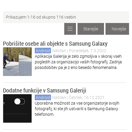
Sy
Symbian
Prikazujem 1-16 od skupno 116 vsebin
No
MeeGo
Starejše
Novejše
Pobrišite osebe ali objekte s Samsung Galaxy
Android
NikMan
| Ponedeljek, 7.3.2022
Aplikacija Galerija je zelo zgmoljiva v skoraj vseh
pogledih za organizacijo vaših fotografij. Zadnja
posodobitev pa je z eno besedo fenomenalna.
Dodatne funkcije v Samsung Galeriji
Android
NikMan
| Četrtek, 16.12.2021
Uporabna možnost za vse organizatorje svojih
fotografij, ki ste jih ustvarili s Samsung Galaxy
telefonom.