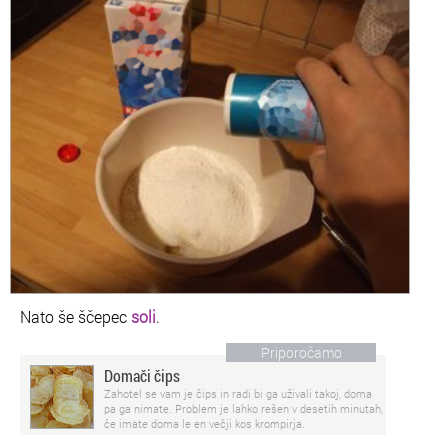
Nato še ščepec
soli
.
Priporočamo
Domači čips
Zahotel se vam je čips in radi bi ga uživali takoj, doma
pa ga nimate. Problem je lahko rešen v desetih minutah,
če imate doma le en večji kos krompirja.