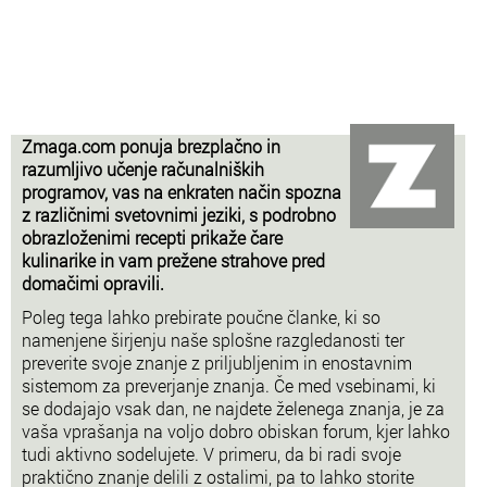
Zmaga.com ponuja brezplačno in
razumljivo učenje računalniških
programov, vas na enkraten način spozna
z različnimi svetovnimi jeziki, s podrobno
obrazloženimi recepti prikaže čare
kulinarike in vam prežene strahove pred
domačimi opravili.
Poleg tega lahko prebirate poučne članke, ki so
namenjene širjenju naše splošne razgledanosti ter
preverite svoje znanje z priljubljenim in enostavnim
sistemom za preverjanje znanja. Če med vsebinami, ki
se dodajajo vsak dan, ne najdete želenega znanja, je za
vaša vprašanja na voljo dobro obiskan forum, kjer lahko
tudi aktivno sodelujete. V primeru, da bi radi svoje
praktično znanje delili z ostalimi, pa to lahko storite