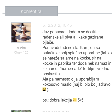
Komentiraj
6.12.2012, 18:45
Jaz ponavadi dodam še deciliter
radenske ali piva ali kake gazirane
pijače.
Ponavadi tudi ne sladkam, da so
sunka
palačinke bolj splošno uporabne (lahko
Objav: 125
se nareže salame na kocke, sir na
kocke in paprika ter doda nek namaz in
se naredi "homemade" tortilje - vredno
poskusiti).
Aja pa namesto olja uporabljam
kokosovo maslo (naj bi blo bolj zdravo
).
ps.: dobra lekcija
5/5