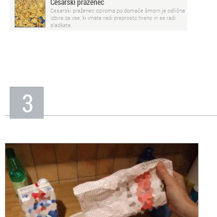
Cesarski praženec
Cesarski praženec oziroma po domače šmorn je odlična
izbira za vse, ki imate radi preprosto hrano in se radi
sladkate.
3