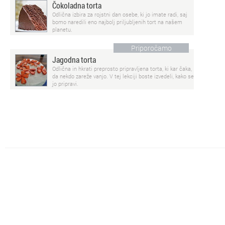
Čokoladna torta
Odlična izbira za rojstni dan osebe, ki jo imate radi, saj
bomo naredili eno najbolj priljubljenih tort na našem
planetu.
Priporočamo
Jagodna torta
Odlična in hkrati preprosto pripravljena torta, ki kar čaka,
da nekdo zareže vanjo. V tej lekciji boste izvedeli, kako se
jo pripravi.