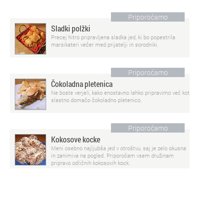
Priporočamo
Sladki polžki
Precej hitro pripravljena sladka jed, ki bo popestrila
marsikateri večer med prijatelji in sorodniki.
Priporočamo
Čokoladna pletenica
Ne boste verjeli, kako enostavno lahko pripravimo več kot
slastno domačo čokoladno pletenico.
Priporočamo
Kokosove kocke
Meni osebno najljubša jed v otroštvu, saj je zelo okusna
in zanimiva na pogled. Priporočam vsem družinam
pripravo odličnih kokosovih kock.