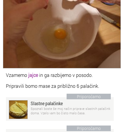
Vzamemo
jajce
in ga razbijemo v posodo.
Pripravili bomo mase za približno 6 palačink.
Priporočamo
Slastne palačinke
Spoznali boste še moj način priprave slastnih palačink
doma. Vzelo vam bo čisto malo časa.
Priporočamo