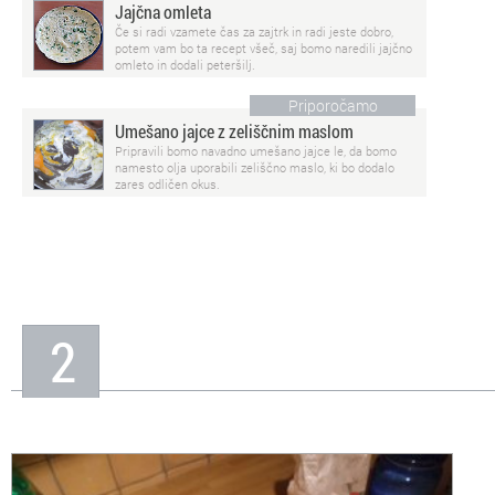
Jajčna omleta
Če si radi vzamete čas za zajtrk in radi jeste dobro,
potem vam bo ta recept všeč, saj bomo naredili jajčno
omleto in dodali peteršilj.
Priporočamo
Umešano jajce z zeliščnim maslom
Pripravili bomo navadno umešano jajce le, da bomo
namesto olja uporabili zeliščno maslo, ki bo dodalo
zares odličen okus.
2