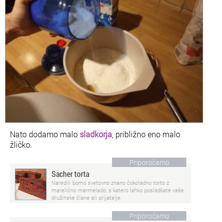
Nato dodamo malo
sladkorja
, približno eno malo
žličko.
Priporočamo
Sacher torta
Naredili bomo svetovno znano čokoladno torto z
marelično marmelado, s katero lahko posladkate vaše
družinske člane ali prijatelje.
Priporočamo