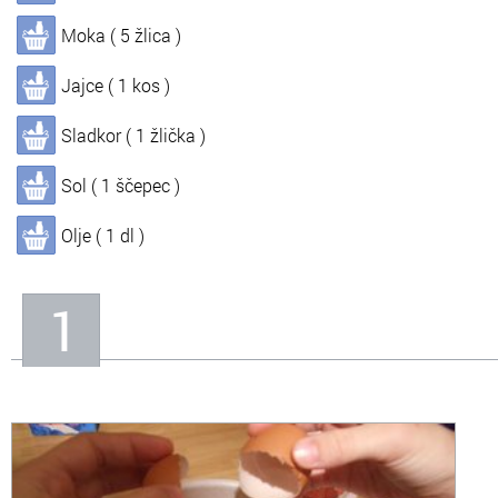
Moka ( 5 žlica )
In
Informacije o nas
Jajce ( 1 kos )
Sladkor ( 1 žlička )
Sol ( 1 ščepec )
Olje ( 1 dl )
1