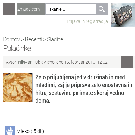
Zmaga.com
Računalništvo
Prijava in registracija
Jeziki
Recepti
Domov
>
Recepti
>
Sladice
Palačinke
Naredi sam
Avtor:
NikMan
| Objavljeno: dne 15. februar 2010, 12:02
Forum
Zelo priljubljena jed v družinah in med
Preverjanje znanja
mladimi, saj je priprava zelo enostavna in
hitra, sestavine pa imate skoraj vedno
Sv
Sveže teme na forumu
doma.
Po
Povezave
Čl
Članki
Mleko ( 5 dl )
So
Objavljanje vsebin