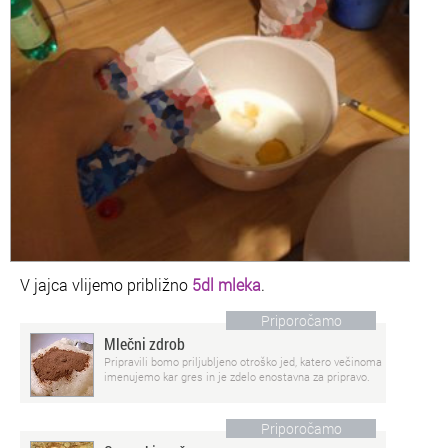
V jajca vlijemo približno
5
dl mleka
.
Priporočamo
Mlečni zdrob
Pripravili bomo priljubljeno otroško jed, katero večinoma
imenujemo kar gres in je zdelo enostavna za pripravo.
Priporočamo