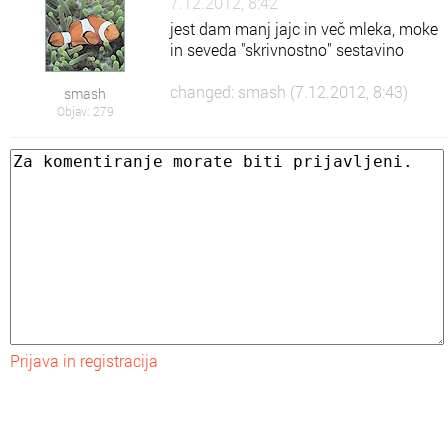
7.12.2012, 8:42
jest dam manj jajc in več mleka, moke
in seveda "skrivnostno" sestavino
changed: smash (7.12.2012, 8:43)
smash
Objav: 279
Prijava in registracija