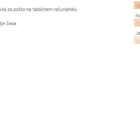
7
vila za pošto na tabličnem računalniku
Na
tje časa
7
Je
6