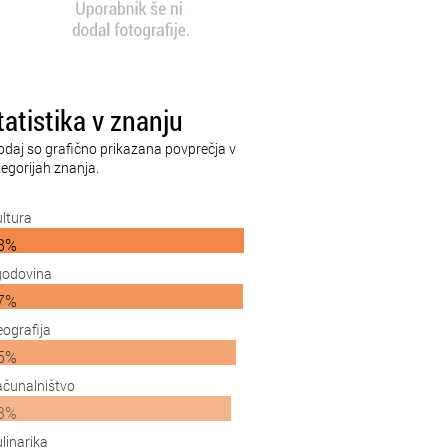
tatistika v znanju
odaj so grafično prikazana povprečja v
egorijah znanja.
ltura
8%
godovina
7%
ografija
5%
čunalništvo
3%
linarika