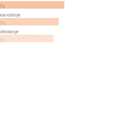
8%
ravoslovje
2%
zikoslovje
6%