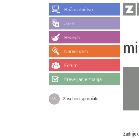
Računalništvo
Jeziki
Recepti
mi
Naredi sam
Forum
Preverjanje znanja
Ms
Zasebno sporočilo
Zadnje 