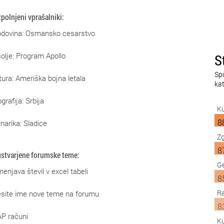
zpolnjeni vprašalniki:
dovina: Osmansko cesarstvo
olje: Program Apollo
S
Sp
tura: Ameriška bojna letala
kat
grafija: Srbija
Ku
8
inarika: Sladice
Z
8
ustvarjene forumske teme:
Ge
enjava števil v excel tabeli
8
Ra
site ime nove teme na forumu
8
P računi
Ku