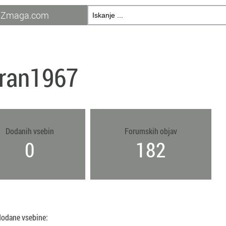
Zmaga.com
ran1967
Dodanih vsebin
Forumskih objav
0
182
dodane vsebine: