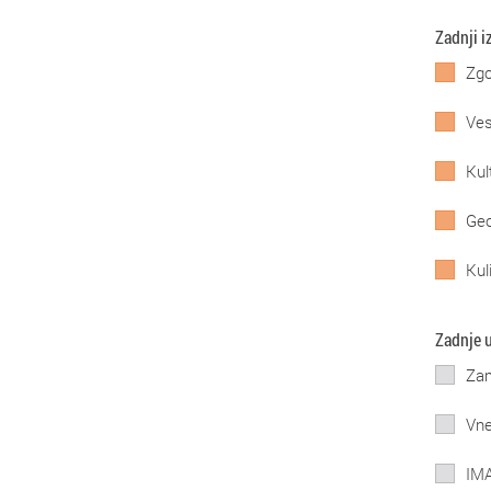
Zadnji i
Zgo
Ves
Kul
Geo
Kul
Zadnje 
Zam
Vne
IMA