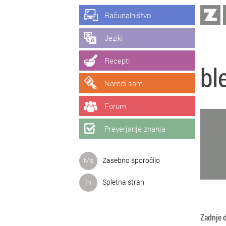
Računalništvo
Jeziki
Recepti
bl
Naredi sam
Forum
Preverjanje znanja
Ms
Zasebno sporočilo
In
Spletna stran
Zadnje 