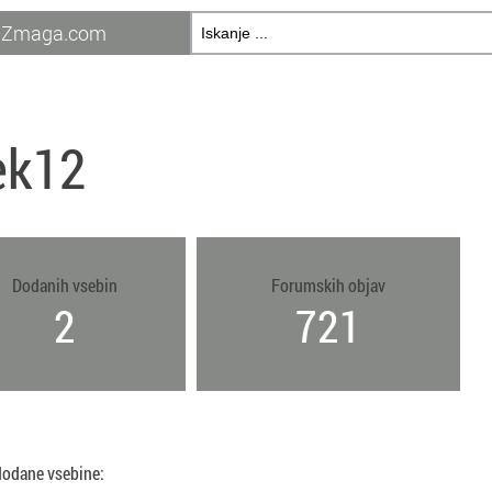
Zmaga.com
ek12
Dodanih vsebin
Forumskih objav
2
721
dodane vsebine: