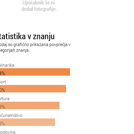
tatistika v znanju
odaj so grafično prikazana povprečja v
egorijah znanja.
linarika
4%
ort
0%
ltura
3%
čunalništvo
8%
godovina