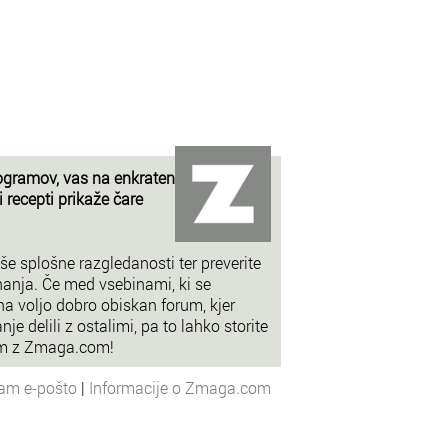
ogramov, vas na enkraten
 recepti prikaže čare
še splošne razgledanosti ter preverite
nanja. Če med vsebinami, ki se
na voljo dobro obiskan forum, kjer
je delili z ostalimi, pa to lahko storite
em z Zmaga.com!
nam e-pošto
|
Informacije o Zmaga.com