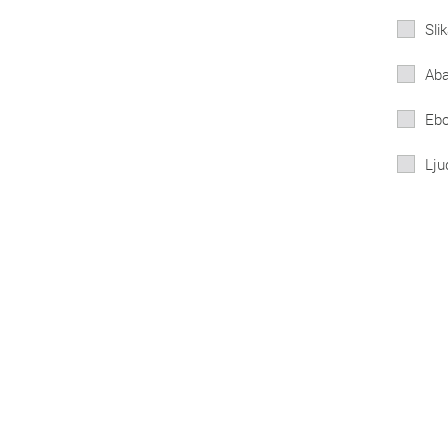
Sli
Aba
Ebo
Lju