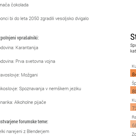
mača čokolada
onci bi do leta 2050 zgradili vesoljsko dvigalo
S
zpolnjeni vprašalniki:
Sp
dovina: Karantanija
kat
dovina: Prva svetovna vojna
Ku
8
avoslovje: Možgani
Šp
ikoslovje: Spoznavanja v nemškem jeziku
8
Ku
inarika: Alkoholne pijače
7
Ra
ustvarjene forumske teme:
6
elki narejeni z Blenderjem
Z