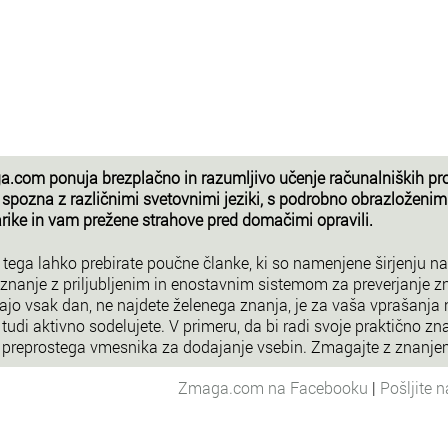
.com ponuja brezplačno in razumljivo učenje računalniških pr
 spozna z različnimi svetovnimi jeziki, s podrobno obrazloženimi
arike in vam prežene strahove pred domačimi opravili.
 tega lahko prebirate poučne članke, ki so namenjene širjenju na
 znanje z priljubljenim in enostavnim sistemom za preverjanje z
ajo vsak dan, ne najdete želenega znanja, je za vaša vprašanja 
tudi aktivno sodelujete. V primeru, da bi radi svoje praktično znan
 preprostega vmesnika za dodajanje vsebin. Zmagajte z znanj
Zmaga.com na Facebooku
|
Pošljite 