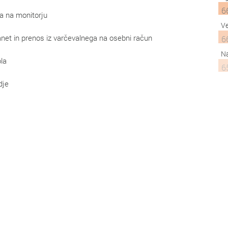
6
ka na monitorju
Ve
net in prenos iz varčevalnega na osebni račun
6
Na
la
6
dje