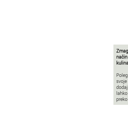
Zmaga
način
kulin
Poleg
svoje
dodaj
lahko 
preko