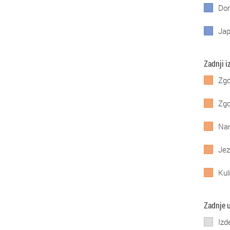
Do
Jap
Zadnji i
Zgo
Zgo
Nar
Jez
Kul
Zadnje 
Izd