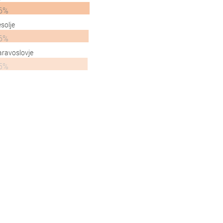
6%
solje
6%
ravoslovje
5%