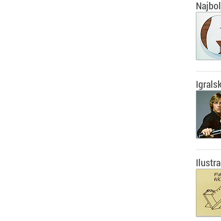
Najbol
Igrals
Ilustr