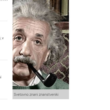
, v
i
Svetovno znani znanstveniki