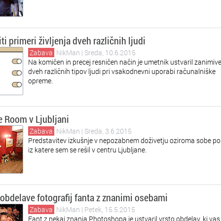
ti primeri življenja dveh različnih ljudi
Zabava
NikMan
| Sreda, 10.6.2015
Na komičen in precej resničen način je umetnik ustvaril zanimive
dveh različnih tipov ljudi pri vsakodnevni uporabi računalniške
opreme.
 Room v Ljubljani
Zabava
NikMan
| Sreda, 3.6.2015
Predstavitev izkušnje v nepozabnem doživetju oziroma sobe p
iz katere sem se rešil v centru Ljubljane.
obdelave fotografij fanta z znanimi osebami
Zabava
NikMan
| Petek, 15.5.2015
Fant z nekaj znanja Photoshopa je ustvaril vrsto obdelav, ki va