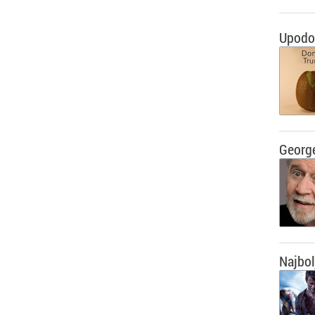
Upodob
George
Najbol