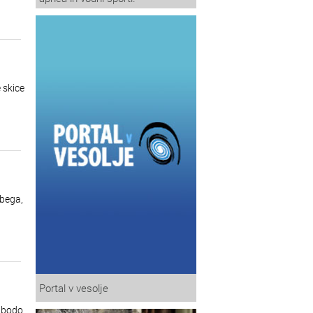
 skice
obega,
Portal v vesolje
s bodo