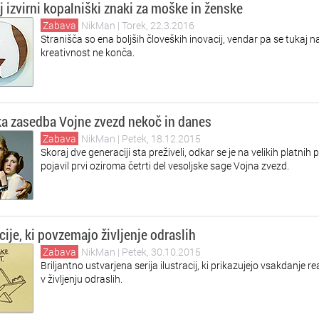
j izvirni kopalniški znaki za moške in ženske
Zabava
NikMan
| Torek, 22.3.2016
Stranišča so ena boljših človeških inovacij, vendar pa se tukaj n
kreativnost ne konča.
ka zasedba Vojne zvezd nekoč in danes
Zabava
NikMan
| Petek, 18.12.2015
Skoraj dve generaciji sta preživeli, odkar se je na velikih platnih p
pojavil prvi oziroma četrti del vesoljske sage Vojna zvezd.
acije, ki povzemajo življenje odraslih
Zabava
NikMan
| Petek, 30.10.2015
Briljantno ustvarjena serija ilustracij, ki prikazujejo vsakdanje re
v življenju odraslih.