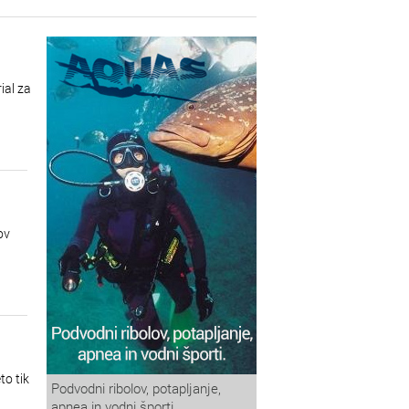
ial za
ov
to tik
Podvodni ribolov, potapljanje,
apnea in vodni športi.