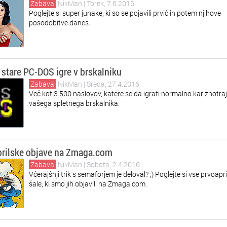
Zabava
NikMan
| Torek, 7.6.2016
Poglejte si super junake, ki so se pojavili prvič in potem njihove
posodobitve danes.
e stare PC-DOS igre v brskalniku
Zabava
NikMan
| Sreda, 27.4.2016
Več kot 3.500 naslovov, katere se da igrati normalno kar znotraj
vašega spletnega brskalnika.
prilske objave na Zmaga.com
Zabava
NikMan
| Sobota, 2.4.2016
Včerajšnji trik s semaforjem je deloval? ;) Poglejte si vse prvoapr
šale, ki smo jih objavili na Zmaga.com.