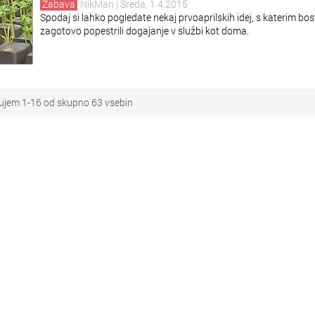
Zabava
NikMan
| Sreda, 1.4.2015
Spodaj si lahko pogledate nekaj prvoaprilskih idej, s katerim bos
zagotovo popestrili dogajanje v službi kot doma.
ujem 1-16 od skupno 63 vsebin