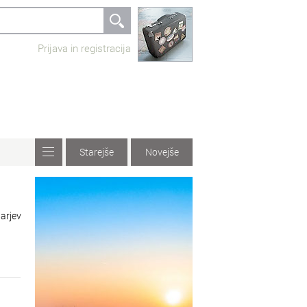
Prijava in registracija
Starejše
Novejše
larjev