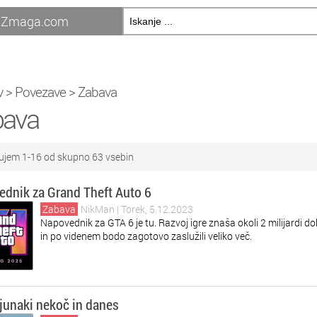
Zmaga.com
v
>
Povezave
>
Zabava
bava
ujem 1-16 od skupno 63 vsebin
dnik za Grand Theft Auto 6
Zabava
NikMan
| Torek, 5.12.2023
Napovednik za GTA 6 je tu. Razvoj igre znaša okoli 2 milijardi do
in po videnem bodo zagotovo zaslužili veliko več.
junaki nekoč in danes