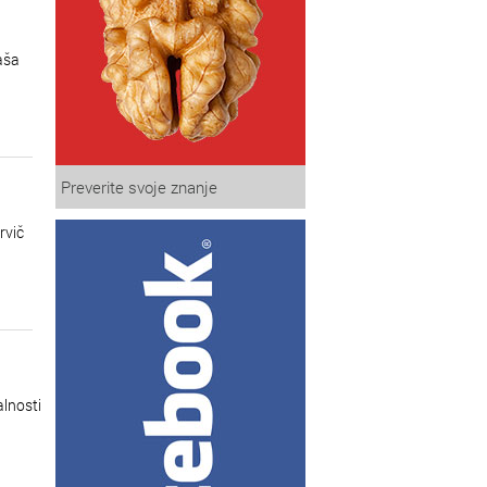
aša
Preverite svoje znanje
rvič
alnosti