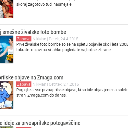
skoraj zagotovo tudi nasmejale.
j smešne živalske foto bombe
Zabava
NikMan
| Petek, 24.4.2015
Prve živalske foto bombe so se na spletu pojavile okoli leta 2008
tokratni objavi pa si lahko pogledate najboljše izbrane.
prilske objave na Zmaga.com
Zabava
NikMan
| Četrtek, 2.4.2015
Poglejte si vse prvoaprilske objave, ki so bile objavljene na spletn
strani Zmaga.com do danes.
e ideje za prvoaprilske potegavščine