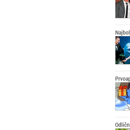
Najbol
Prvoa
Odličn