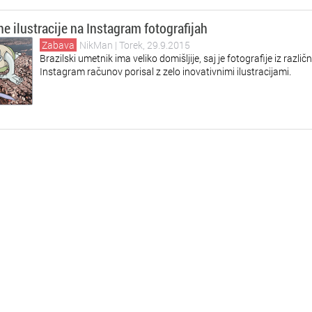
e ilustracije na Instagram fotografijah
Zabava
NikMan
| Torek, 29.9.2015
Brazilski umetnik ima veliko domišljije, saj je fotografije iz različn
Instagram računov porisal z zelo inovativnimi ilustracijami.