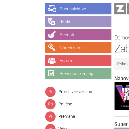
Računalništvo
Jeziki
Recepti
Domo
Za
Naredi sam
Forum
Prikaz
Preverjanje znanja
Napove
Pr
Prikaži vse vsebine
Po
Poučno
Pr
Prehrana
Super 
Vi
Video