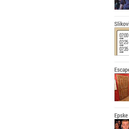
Slikovi
Escape
Epske 