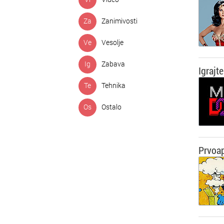
Za
Zanimivosti
Ve
Vesolje
Ig
Zabava
Igrajt
Te
Tehnika
Os
Ostalo
Prvoa