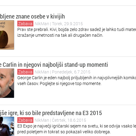
ljene znane osebe v kivijih
Zabava
NikMan
| Torek, 29.9.2015
Prav ste prebrali. Kivi, bojda zelo zdrav sadež je lahko tudi mater
izražanje umetnosti na tak ali drugačen način.
 Carlin in njegovi najboljši stand-up momenti
Zabava
NikMan
| Ponedeljek, 6.7.2015
George Carlin je eden najbolj priljubljenih in najvplivnejših komik
vseh časov. Poglejte si njegove top momente.
jše igre, ki so bile predstavljene na E3 2015
Zabava
NikMan
| Četrtek, 18.6.2015
E3 Expo je največji igričarski sejem na svetu, ki se odvija vsako le
pred poletjem in tokrat so pokazali veliko dobrega.