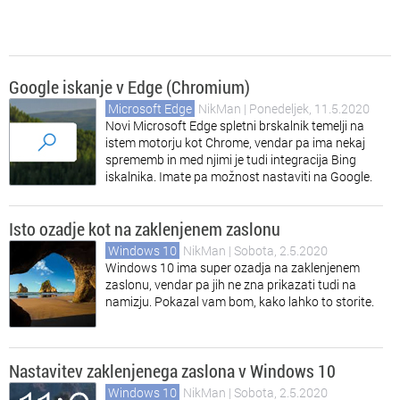
Google iskanje v Edge (Chromium)
Microsoft Edge
NikMan
| Ponedeljek, 11.5.2020
Novi Microsoft Edge spletni brskalnik temelji na
istem motorju kot Chrome, vendar pa ima nekaj
sprememb in med njimi je tudi integracija Bing
iskalnika. Imate pa možnost nastaviti na Google.
Isto ozadje kot na zaklenjenem zaslonu
Windows 10
NikMan
| Sobota, 2.5.2020
Windows 10 ima super ozadja na zaklenjenem
zaslonu, vendar pa jih ne zna prikazati tudi na
namizju. Pokazal vam bom, kako lahko to storite.
Nastavitev zaklenjenega zaslona v Windows 10
Windows 10
NikMan
| Sobota, 2.5.2020