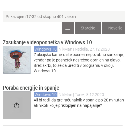
Ad
Adobe Dreamweaver
Prikazujem 17-32 od skupno 401 vsebin
Ad
Adobe Premiere
Starejše
Novejše
Li
Linux
Zasukanje videoposnetka v Windows 10
Sp
Spletne storitve
Windows 10
NikMan
| Nedelja, 27.12.2020
Z akcijsko kamero ste posneli nepozabno sankanje,
vendar pa je posnetek nesrečno obrnjen na glavo.
Pr
Programski jeziki
Brez skrbi, to se da urediti v programu v okolju
Windows 10.
Os
Ostale aplikacije
Mo
Mobilne platforme
Poraba energije in spanje
Windows 10
NikMan
| Torek, 8.12.2020
Ali bi radi, da gre računalnik v spanje po 20 minutah
ali nikoli, ko je priklopljen na napajanje?