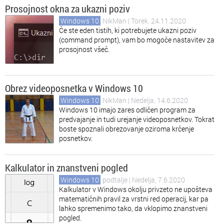
Prosojnost okna za ukazni poziv
Windows 10
NikMan
| Torek, 24.11.2020
Če ste eden tistih, ki potrebujete ukazni poziv
(command prompt), vam bo mogoče nastavitev za
prosojnost všeč.
Obrez videoposnetka v Windows 10
Windows 10
NikMan
| Nedelja, 14.6.2020
Windows 10 imajo zares odličen program za
predvajanje in tudi urejanje videoposnetkov. Tokrat
boste spoznali obrezovanje oziroma krčenje
posnetkov.
Kalkulator in znanstveni pogled
Windows 10
podtalje
| Nedelja, 7.6.2020
Kalkulator v Windows okolju privzeto ne upošteva
matematičnih pravil za vrstni red operacij, kar pa
lahko spremenimo tako, da vklopimo znanstveni
pogled.