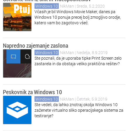
Windows 10
NikMan
| Sreda, 5.2.2020
Včasih je bil Windows Movie Maker, danes pa
Windows 10 ponuja precej bolj zmogljivo orodje,
katero vam bo zagotovo všeč.
Napredno zajemanje zaslona
Windows 10
NikMan
| Nedelja, 8.9.2019
Ste poznali, da je uporaba tipke Print Screen zelo
zastarela in da obstaja veliko praktična rešitev?
Peskovnik za Windows 10
Windows 10
NikMan
| Četrtek, 5.9.2019
Ste vedeli, da lahko znotraj okolja Windows 10
zaženete virtualno sliko operacijskega sistema za
testiranje?