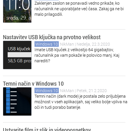
Zaklenjen zaslon se ponavadi vedno prikaže, ko
računalnik ne uporabljate več časa. Zakaj ga ne bi
malo prilagodili.
Nastavitev USB ključka na prvotno velikost
Windows 10
NikMan
| Nedelja, 22.3.2020
Imate USB ključek z velikostjo 64 gigabajtov,
računalnik pa vam pokaže le polovico manj. Kaj
narediti?
Temni način v Windows 10
Windows 10
NikMan
| Petek, 21.2.2020
Temni način (dark mode) je postala zelo priljubljena
možnost v vseh aplikacijah, saj veliko bolje vpliva na
oči in tudi porabo baterije.
Ustvarite film iz slik in videoposnetkov