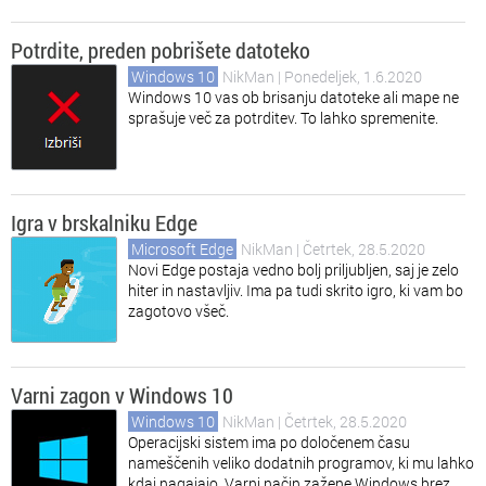
Potrdite, preden pobrišete datoteko
Windows 10
NikMan
| Ponedeljek, 1.6.2020
Windows 10 vas ob brisanju datoteke ali mape ne
sprašuje več za potrditev. To lahko spremenite.
Igra v brskalniku Edge
Microsoft Edge
NikMan
| Četrtek, 28.5.2020
Novi Edge postaja vedno bolj priljubljen, saj je zelo
hiter in nastavljiv. Ima pa tudi skrito igro, ki vam bo
zagotovo všeč.
Varni zagon v Windows 10
Windows 10
NikMan
| Četrtek, 28.5.2020
Operacijski sistem ima po določenem času
nameščenih veliko dodatnih programov, ki mu lahko
kdaj nagajajo. Varni način zažene Windows brez