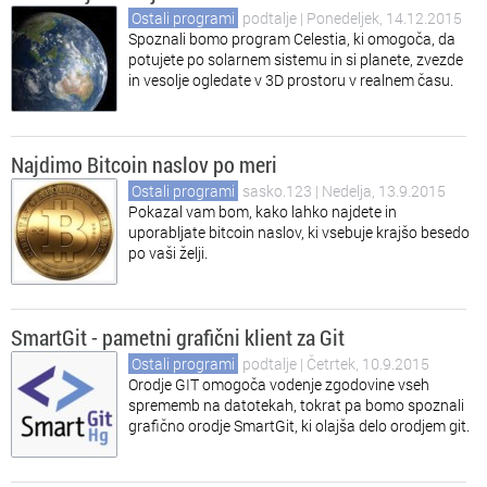
Ostali programi
podtalje
| Ponedeljek, 14.12.2015
Spoznali bomo program Celestia, ki omogoča, da
potujete po solarnem sistemu in si planete, zvezde
in vesolje ogledate v 3D prostoru v realnem času.
Najdimo Bitcoin naslov po meri
Ostali programi
sasko.123
| Nedelja, 13.9.2015
Pokazal vam bom, kako lahko najdete in
uporabljate bitcoin naslov, ki vsebuje krajšo besedo
po vaši želji.
SmartGit - pametni grafični klient za Git
Ostali programi
podtalje
| Četrtek, 10.9.2015
Orodje GIT omogoča vodenje zgodovine vseh
sprememb na datotekah, tokrat pa bomo spoznali
grafično orodje SmartGit, ki olajša delo orodjem git.