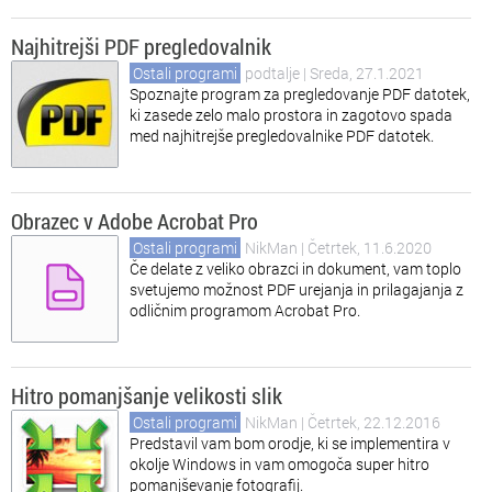
Najhitrejši PDF pregledovalnik
Ostali programi
podtalje
| Sreda, 27.1.2021
Spoznajte program za pregledovanje PDF datotek,
ki zasede zelo malo prostora in zagotovo spada
med najhitrejše pregledovalnike PDF datotek.
Obrazec v Adobe Acrobat Pro
Ostali programi
NikMan
| Četrtek, 11.6.2020
Če delate z veliko obrazci in dokument, vam toplo
svetujemo možnost PDF urejanja in prilagajanja z
odličnim programom Acrobat Pro.
Hitro pomanjšanje velikosti slik
Ostali programi
NikMan
| Četrtek, 22.12.2016
Predstavil vam bom orodje, ki se implementira v
okolje Windows in vam omogoča super hitro
pomanjševanje fotografij.