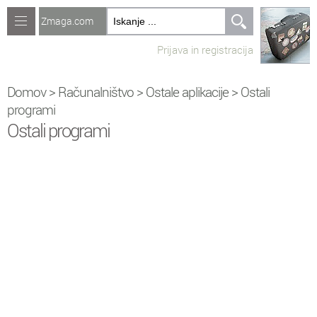
Zmaga.com
Računalništvo
Prijava in registracija
Jeziki
Recepti
Domov
>
Računalništvo
>
Ostale aplikacije
>
Ostali
programi
Naredi sam
Ostali programi
Forum
Preverjanje znanja
Pr
Prikaži vse vsebine
Ad
Adobe Audition
Af
Adobe Flash
Gi
Gimp