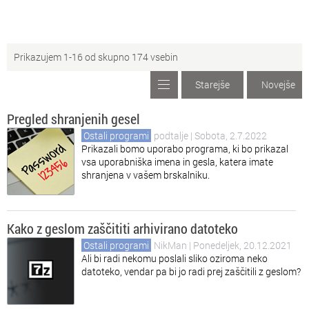
Ig
Igre
Prikazujem 1-16 od skupno 174 vsebin
Pa
Paint.net
Starejše
Novejše
Os
Ostali programi
Pregled shranjenih gesel
Ve
Večpredstavnost
Ostali programi
podtalje
| Sobota, 2.7.2022
Prikazali bomo uporabo programa, ki bo prikazal
vsa uporabniška imena in gesla, katera imate
shranjena v vašem brskalniku.
Kako z geslom zaščititi arhivirano datoteko
Ostali programi
NikMan
| Ponedeljek, 20.12.2021
Ali bi radi nekomu poslali sliko oziroma neko
datoteko, vendar pa bi jo radi prej zaščitili z geslom?