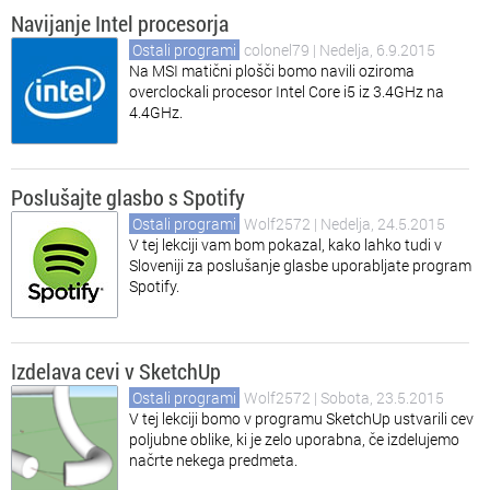
Navijanje Intel procesorja
Ostali programi
colonel79
| Nedelja, 6.9.2015
Na MSI matični plošči bomo navili oziroma
overclockali procesor Intel Core i5 iz 3.4GHz na
4.4GHz.
Poslušajte glasbo s Spotify
Ostali programi
Wolf2572
| Nedelja, 24.5.2015
V tej lekciji vam bom pokazal, kako lahko tudi v
Sloveniji za poslušanje glasbe uporabljate program
Spotify.
Izdelava cevi v SketchUp
Ostali programi
Wolf2572
| Sobota, 23.5.2015
V tej lekciji bomo v programu SketchUp ustvarili cev
poljubne oblike, ki je zelo uporabna, če izdelujemo
načrte nekega predmeta.