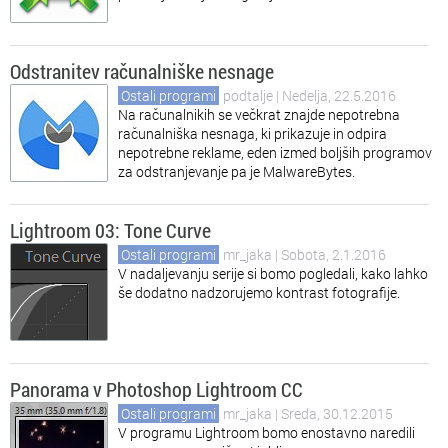
Odstranitev računalniške nesnage
Ostali programi
podtalje
| Nedelja, 22.5.2016
Na računalnikih se večkrat znajde nepotrebna
računalniška nesnaga, ki prikazuje in odpira
nepotrebne reklame, eden izmed boljših programov
za odstranjevanje pa je MalwareBytes.
Lightroom 03: Tone Curve
Ostali programi
mr_jaka
| Sobota, 2.1.2016
V nadaljevanju serije si bomo pogledali, kako lahko
še dodatno nadzorujemo kontrast fotografije.
Panorama v Photoshop Lightroom CC
Ostali programi
mr_jaka
| Sreda, 30.12.2015
V programu Lightroom bomo enostavno naredili