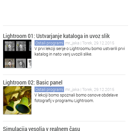
Lightroom 01: Ustvarjanje kataloga in uvoz slik
Ostali programi
mr_jaka
| Torek, 29.12.2015
V prvi lekciji serije o Lightroomu bomo ustvarili prvi
katalog in nato vanj uvozili slike.
Lightroom 02: Basic panel
Ostali programi
mr_jaka
| Torek, 29.12.2015
V lekciji bomo spoznali bomo osnove obdelave
fotografij v programu Lightroom.
Simulacija vesolja v realnem času