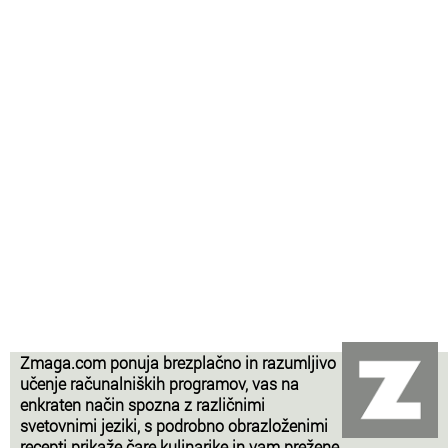
Zmaga.com ponuja brezplačno in razumljivo
učenje računalniških programov, vas na
enkraten način spozna z različnimi
svetovnimi jeziki, s podrobno obrazloženimi
recepti prikaže čare kulinarike in vam prežene