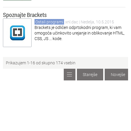
Spoznajte Brackets
Ostali programi
xnl.dac
| Nedelja, 10.5.2015
Brackets je odličen odprtokodni program, ki vam
omogoča učinkovito urejanje in oblikovanje HTML,
CSS, JS ... kode.
Prikazujem 1-16 od skupno 174 vsebin
Starejše
Novejše