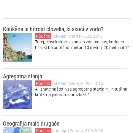
Kolikšna je hitrost človeka, ki skoči v vodo?
Poučno
NikMan
| Četrtek, 30.6.2016
Torej, človek skoči v vodo in zanima nas, kolikšno
hitrost bo približno imel pri 10 metrih, 20 metrih itd?
Agregatna stanja
Poučno
NikMan
| Nedelja, 29.5.2016
Ali znate našteti vsa agregatna stanja in jih tudi na
kratko in jedrnato obrazložiti?
Geografija malo drugače
Poučno
podtalje
| Sobota, 21.5.2016