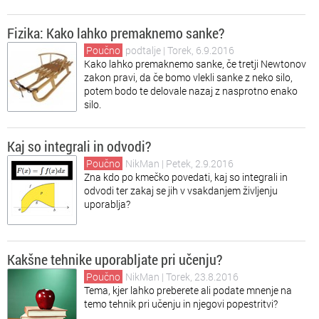
Fizika: Kako lahko premaknemo sanke?
Poučno
podtalje
| Torek, 6.9.2016
Kako lahko premaknemo sanke, če tretji Newtonov
zakon pravi, da če bomo vlekli sanke z neko silo,
potem bodo te delovale nazaj z nasprotno enako
silo.
Kaj so integrali in odvodi?
Poučno
NikMan
| Petek, 2.9.2016
Zna kdo po kmečko povedati, kaj so integrali in
odvodi ter zakaj se jih v vsakdanjem življenju
uporablja?
Kakšne tehnike uporabljate pri učenju?
Poučno
NikMan
| Torek, 23.8.2016
Tema, kjer lahko preberete ali podate mnenje na
temo tehnik pri učenju in njegovi popestritvi?