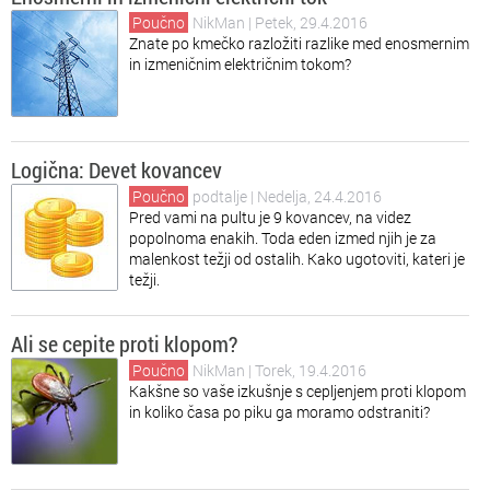
Poučno
NikMan
| Petek, 29.4.2016
Znate po kmečko razložiti razlike med enosmernim
in izmeničnim električnim tokom?
Logična: Devet kovancev
Poučno
podtalje
| Nedelja, 24.4.2016
Pred vami na pultu je 9 kovancev, na videz
popolnoma enakih. Toda eden izmed njih je za
malenkost težji od ostalih. Kako ugotoviti, kateri je
težji.
Ali se cepite proti klopom?
Poučno
NikMan
| Torek, 19.4.2016
Kakšne so vaše izkušnje s cepljenjem proti klopom
in koliko časa po piku ga moramo odstraniti?