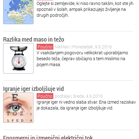
Oglejte si zemljevide, ki niso ravno takšni, kot ste jih
spoznali v šolah, ampak prikazujejo življenje na
drugih področjih.
Razlika med maso in težo
Poučno
NikMan
| Ponedeljek, 9.5.2016
V vsakdanjem pogovoru velikokrat uporabljamo
besedo teža, čeprav običajno s tem mislimo na
pojem masa.
Igranje iger izboljšuje vid
Poučno
podtalje
| Sreda, 4.5.2016
Igranje iger ni vedno slaba stvar. Ena izmed raziskav
je dokazala, da igranje iger izboljšuje vid.
Enosmerni in izmenični električni tok