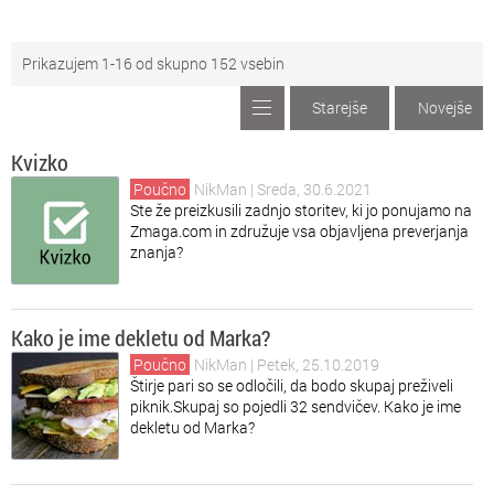
Za
Zanimivosti
Prikazujem 1-16 od skupno 152 vsebin
Ve
Vesolje
Starejše
Novejše
Ig
Zabava
Kvizko
Te
Tehnika
Poučno
NikMan
| Sreda, 30.6.2021
Ste že preizkusili zadnjo storitev, ki jo ponujamo na
Zmaga.com in združuje vsa objavljena preverjanja
Os
Ostalo
znanja?
Kako je ime dekletu od Marka?
Poučno
NikMan
| Petek, 25.10.2019
Štirje pari so se odločili, da bodo skupaj preživeli
piknik.Skupaj so pojedli 32 sendvičev. Kako je ime
dekletu od Marka?