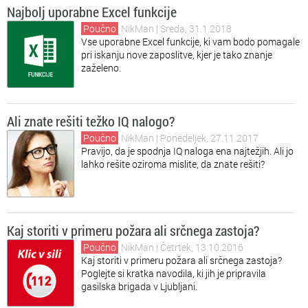
Najbolj uporabne Excel funkcije
Poučno
NikMan
| Sreda, 31.1.2018
Vse uporabne Excel funkcije, ki vam bodo pomagale
pri iskanju nove zaposlitve, kjer je tako znanje
zaželeno.
Ali znate rešiti težko IQ nalogo?
Poučno
NikMan
| Ponedeljek, 27.11.2017
Pravijo, da je spodnja IQ naloga ena najtežjih. Ali jo
lahko rešite oziroma mislite, da znate rešiti?
Kaj storiti v primeru požara ali srčnega zastoja?
Poučno
NikMan
| Četrtek, 13.10.2016
Kaj storiti v primeru požara ali srčnega zastoja?
Poglejte si kratka navodila, ki jih je pripravila
gasilska brigada v Ljubljani.