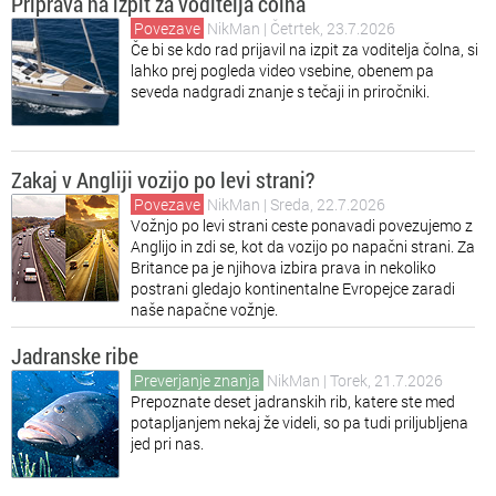
Priprava na izpit za voditelja čolna
Povezave
NikMan
| Četrtek, 23.7.2026
Če bi se kdo rad prijavil na izpit za voditelja čolna, si
lahko prej pogleda video vsebine, obenem pa
seveda nadgradi znanje s tečaji in priročniki.
Zakaj v Angliji vozijo po levi strani?
Povezave
NikMan
| Sreda, 22.7.2026
Vožnjo po levi strani ceste ponavadi povezujemo z
Anglijo in zdi se, kot da vozijo po napačni strani. Za
Britance pa je njihova izbira prava in nekoliko
postrani gledajo kontinentalne Evropejce zaradi
naše napačne vožnje.
Jadranske ribe
Preverjanje znanja
NikMan
| Torek, 21.7.2026
Prepoznate deset jadranskih rib, katere ste med
potapljanjem nekaj že videli, so pa tudi priljubljena
jed pri nas.