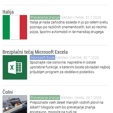
Italija
Preverjanje znanja
NikMan
| Petek, 31.7.2026
Italija je naša zahodna soseda in jo po celem svetu
poznajo po različnih znamenitostih, kot so recimo
pizza, športni avtomobili in še marsikaj drugega.
Brezplačni tečaj Microsoft Excela
Microsoft Excel
NikMan
| Četrtek, 30.7.2026
Spoznajte vse osnovne, napredne in ostale
uporabne funkcije, s katerimi boste obvladali najbolj
priljubljen program za obdelavo podatkov.
Čolni
Preverjanje znanja
NikMan
| Sreda, 29.7.2026
Prepoznate vseh deset manjših vodnih plovil na
slikah? Mogoče vam bo preverjanje znanja
enostavno, mogoče pa tudi ne.