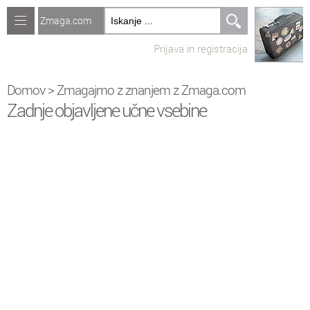
Zmaga.com
Računalništvo
Prijava in registracija
Jeziki
Recepti
Domov
> Zmagajmo z znanjem z Zmaga.com
Zadnje objavljene učne vsebine
Naredi sam
Forum
Preverjanje znanja
Sv
Sveže teme na forumu
Po
Povezave
Čl
Članki
Kv
Kvizko