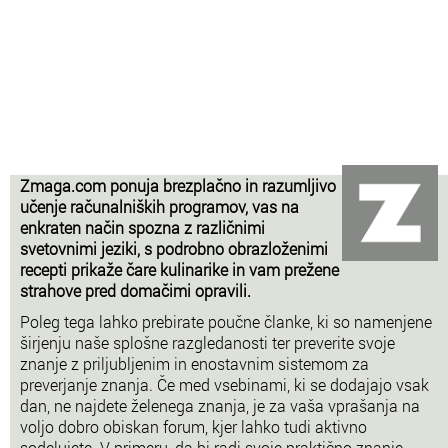
Zmaga.com ponuja brezplačno in razumljivo
učenje računalniških programov, vas na
enkraten način spozna z različnimi
svetovnimi jeziki, s podrobno obrazloženimi
recepti prikaže čare kulinarike in vam prežene
strahove pred domačimi opravili.
Poleg tega lahko prebirate poučne članke, ki so namenjene
širjenju naše splošne razgledanosti ter preverite svoje
znanje z priljubljenim in enostavnim sistemom za
preverjanje znanja. Če med vsebinami, ki se dodajajo vsak
dan, ne najdete želenega znanja, je za vaša vprašanja na
voljo dobro obiskan forum, kjer lahko tudi aktivno
sodelujete. V primeru, da bi radi svoje praktično znanje