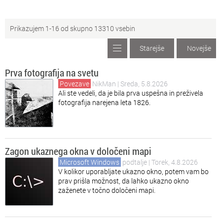
So
Objavljanje vsebin
Prikazujem 1-16 od skupno 13310 vsebin
In
Informacije o nas
Starejše
Novejše
Prva fotografija na svetu
Povezave
NikMan
| Sreda, 5.8.2026
Ali ste vedeli, da je bila prva uspešna in preživela
fotografija narejena leta 1826.
Zagon ukaznega okna v določeni mapi
Microsoft Windows
podtalje
| Torek, 4.8.2026
V kolikor uporabljate ukazno okno, potem vam bo
prav prišla možnost, da lahko ukazno okno
zaženete v točno določeni mapi.