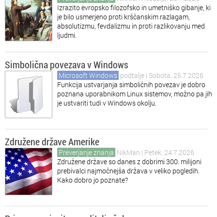
Izrazito evropsko filozofsko in umetniško gibanje, ki
je bilo usmerjeno proti krščanskim razlagam,
absolutizmu, fevdalizmu in proti razlikovanju med
ljudmi.
Simbolična povezava v Windows
Microsoft Windows
podtalje
| Sobota, 25.7.2026
Funkcija ustvarjanja simboličnih povezav je dobro
poznana uporabnikom Linux sistemov, možno pa jih
je ustvariti tudi v Windows okolju.
Združene države Amerike
Preverjanje znanja
NikMan
| Petek, 24.7.2026
Združene države so danes z dobrimi 300. milijoni
prebivalci najmočnejša država v veliko pogledih.
Kako dobro jo poznate?