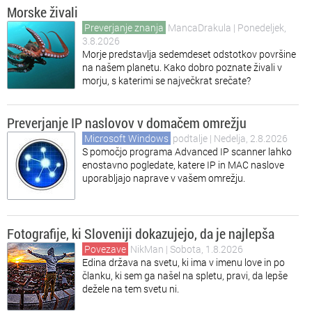
Morske živali
Preverjanje znanja
MancaDrakula
| Ponedeljek,
3.8.2026
Morje predstavlja sedemdeset odstotkov površine
na našem planetu. Kako dobro poznate živali v
morju, s katerimi se največkrat srečate?
Preverjanje IP naslovov v domačem omrežju
Microsoft Windows
podtalje
| Nedelja, 2.8.2026
S pomočjo programa Advanced IP scanner lahko
enostavno pogledate, katere IP in MAC naslove
uporabljajo naprave v vašem omrežju.
Fotografije, ki Sloveniji dokazujejo, da je najlepša
Povezave
NikMan
| Sobota, 1.8.2026
Edina država na svetu, ki ima v imenu love in po
članku, ki sem ga našel na spletu, pravi, da lepše
dežele na tem svetu ni.