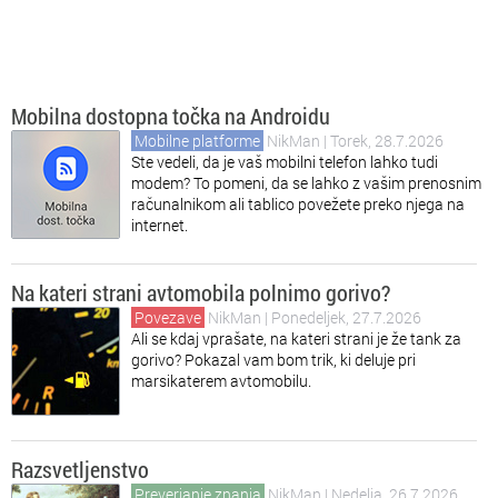
Mobilna dostopna točka na Androidu
Mobilne platforme
NikMan
| Torek, 28.7.2026
Ste vedeli, da je vaš mobilni telefon lahko tudi
modem? To pomeni, da se lahko z vašim prenosnim
računalnikom ali tablico povežete preko njega na
internet.
Na kateri strani avtomobila polnimo gorivo?
Povezave
NikMan
| Ponedeljek, 27.7.2026
Ali se kdaj vprašate, na kateri strani je že tank za
gorivo? Pokazal vam bom trik, ki deluje pri
marsikaterem avtomobilu.
Razsvetljenstvo
Preverjanje znanja
NikMan
| Nedelja, 26.7.2026